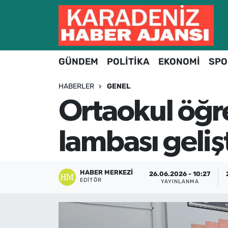
Hava Durumu
GÜNDEM
POLİTİKA
EKONOMİ
SPO
Trafik Durumu
HABERLER
GENEL
Süper Lig Puan Durumu ve Fikstür
Ortaokul öğr
Tüm Manşetler
lambası gelişt
Son Dakika Haberleri
Haber Arşivi
HABER MERKEZI
26.06.2026 - 10:27
EDITÖR
YAYINLANMA