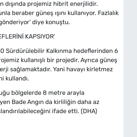
dışında projemiz hibrit enerjilidir.
la beraber güneş ışını kullanıyor. Fazlalık
gönderiyor' diye konuştu.
FLERİNİ KAPSIYOR'
30 Sürdürülebilir Kalkınma hedeflerinden 6
jemiz kullanışlı bir projedir. Ayrıca güneş
nerji sağlamaktadır. Yani havayı kirletmez
i kullandı.
lduğu bölgelerde 8 metre arayla
yen Bade Angın da kirliliğin daha az
ndırılabileceğini ifade etti. (DHA)