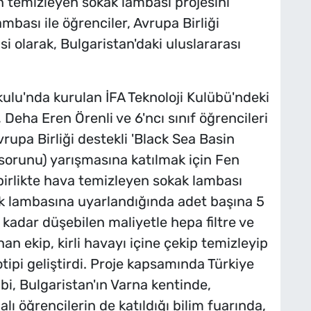
an temizleyen sokak lambası projesini
mbası ile öğrenciler, Avrupa Birliği
i olarak, Bulgaristan'daki uluslararası
kulu'nda kurulan İFA Teknoloji Kulübü'ndeki
, Deha Eren Örenli ve 6'ncı sınıf öğrencileri
rupa Birliği destekli 'Black Sea Basin
sorunu) yarışmasına katılmak için Fen
 birlikte hava temizleyen sokak lambası
kak lambasına uyarlandığında adet başına 5
ya kadar düşebilen maliyetle hepa filtre ve
nan ekip, kirli havayı içine çekip temizleyip
otipi geliştirdi. Proje kapsamında Türkiye
ibi, Bulgaristan'ın Varna kentinde,
ı öğrencilerin de katıldığı bilim fuarında,