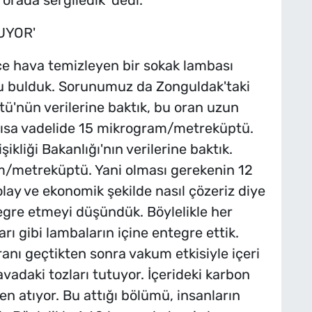
 orada sergiledik' dedi.
UYOR'
ce hava temizleyen bir sokak lambası
u bulduk. Sorunumuz da Zonguldak'taki
ütü'nün verilerine baktık, bu oran uzun
ısa vadelide 15 mikrogram/metreküptü.
ikliği Bakanlığı'nın verilerine baktık.
m/metreküptü. Yani olması gerekenin 12
olay ve ekonomik şekilde nasıl çözeriz diye
egre etmeyi düşündük. Böylelikle her
rı gibi lambaların içine entegre ettik.
ranı geçtikten sonra vakum etkisiyle içeri
havadaki tozları tutuyor. İçerideki karbon
den atıyor. Bu attığı bölümü, insanların