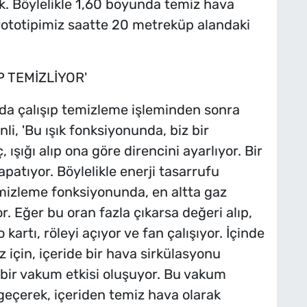
k. Böylelikle 1,60 boyunda temiz hava
rototipimiz saatte 20 metreküp alandaki
P TEMİZLİYOR'
 anda çalışıp temizleme işleminden sonra
i, 'Bu ışık fonksiyonunda, biz bir
 ışığı alıp ona göre direncini ayarlıyor. Bir
apatıyor. Böylelikle enerji tasarrufu
mizleme fonksiyonunda, en altta gaz
or. Eğer bu oran fazla çıkarsa değeri alıp,
kartı, röleyi açıyor ve fan çalışıyor. İçinde
 için, içeride bir hava sirkülasyonu
 bir vakum etkisi oluşuyor. Bu vakum
r geçerek, içeriden temiz hava olarak