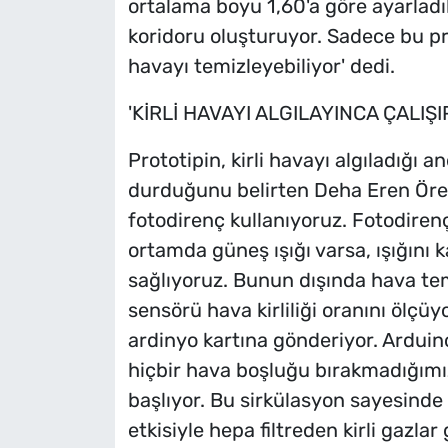
ortalama boyu 1,60'a göre ayarladı
koridoru oluşturuyor. Sadece bu p
havayı temizleyebiliyor' dedi.
'KİRLİ HAVAYI ALGILAYINCA ÇALIŞI
Prototipin, kirli havayı algıladığı
durduğunu belirten Deha Eren Örenl
fotodirenç kullanıyoruz. Fotodirenç,
ortamda güneş ışığı varsa, ışığını k
sağlıyoruz. Bunun dışında hava te
sensörü hava kirliliği oranını ölçüy
ardinyo kartına gönderiyor. Arduino 
hiçbir hava boşluğu bırakmadığımız
başlıyor. Bu sirkülasyon sayesinde
etkisiyle hepa filtreden kirli gazla