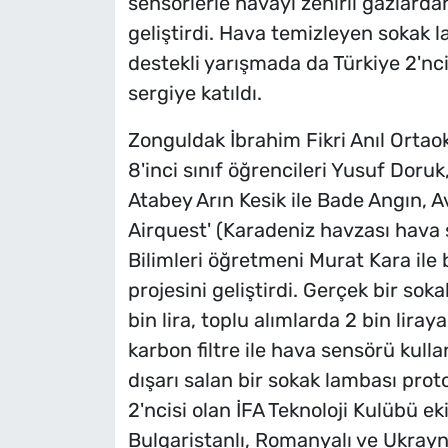
sensörlerle havayı zehirli gazlard
geliştirdi. Hava temizleyen sokak la
destekli yarışmada da Türkiye 2'ncis
sergiye katıldı.
Zonguldak İbrahim Fikri Anıl Ortao
8'inci sınıf öğrencileri Yusuf Doruk
Atabey Arın Kesik ile Bade Angın, Av
Airquest' (Karadeniz havzası hava 
Bilimleri öğretmeni Murat Kara ile
projesini geliştirdi. Gerçek bir so
bin lira, toplu alımlarda 2 bin lira
karbon filtre ile hava sensörü kulla
dışarı salan bir sokak lambası prot
2'ncisi olan İFA Teknoloji Kulübü ek
Bulgaristanlı, Romanyalı ve Ukraynal