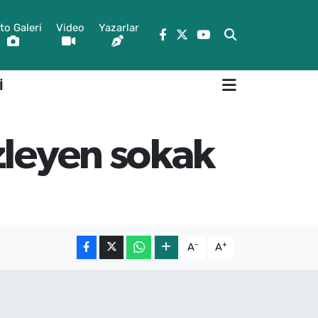
to Galeri
Video
Yazarlar
İ
zleyen sokak
-
+
A
A