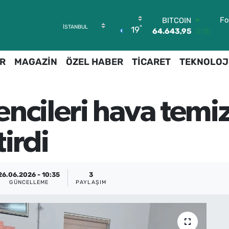
BITCOIN
64.643,95
0.16
Fo
DOLAR
°
19
47,6704
0
EURO
55,0406
-0.08
R
MAGAZİN
ÖZEL HABER
TİCARET
TEKNOLOJ
STERLİN
64,2143
0
GRAM ALTIN
6500.87
0.12
encileri hava temi
BİST100
13.799
70
irdi
26.06.2026 - 10:35
3
GÜNCELLEME
PAYLAŞIM