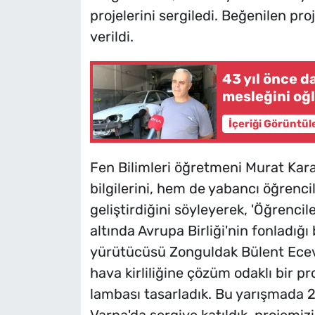
projelerini sergiledi. Beğenilen pro
verildi.
43 yıl önce d
mesleğini oğ
İçeriği Görüntül
Fen Bilimleri öğretmeni Murat Kara,
bilgilerini, hem de yabancı öğrencil
geliştirdiğini söyleyerek, 'Öğrencil
altında Avrupa Birliği'nin fonladığı
yürütücüsü Zonguldak Bülent Ecevi
hava kirliliğine çözüm odaklı bir p
lambası tasarladık. Bu yarışmada 