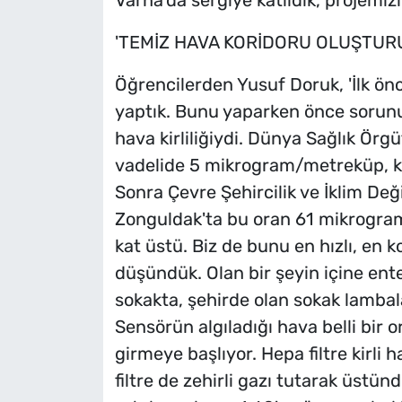
Varna'da sergiye katıldık, projemizi
'TEMİZ HAVA KORİDORU OLUŞTUR
Öğrencilerden Yusuf Doruk, 'İlk ön
yaptık. Bunu yaparken önce sorun
hava kirliliğiydi. Dünya Sağlık Örg
vadelide 5 mikrogram/metreküp, k
Sonra Çevre Şehircilik ve İklim Değiş
Zonguldak'ta bu oran 61 mikrogra
kat üstü. Biz de bunu en hızlı, en k
düşündük. Olan bir şeyin içine ent
sokakta, şehirde olan sokak lambala
Sensörün algıladığı hava belli bir o
girmeye başlıyor. Hepa filtre kirli 
filtre de zehirli gazı tutarak üstün