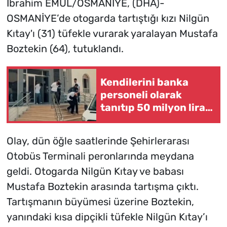
İbrahim EMÜL/OSMANİYE, (DHA)-
OSMANİYE’de otogarda tartıştığı kızı Nilgün
Kıtay'ı (31) tüfekle vurarak yaralayan Mustafa
Boztekin (64), tutuklandı.
Kendilerini banka
personeli olarak
tanıtıp 50 milyon lira
dolandırdılar
Olay, dün öğle saatlerinde Şehirlerarası
Otobüs Terminali peronlarında meydana
geldi. Otogarda Nilgün Kıtay ve babası
Mustafa Boztekin arasında tartışma çıktı.
Tartışmanın büyümesi üzerine Boztekin,
yanındaki kısa dipçikli tüfekle Nilgün Kıtay’ı