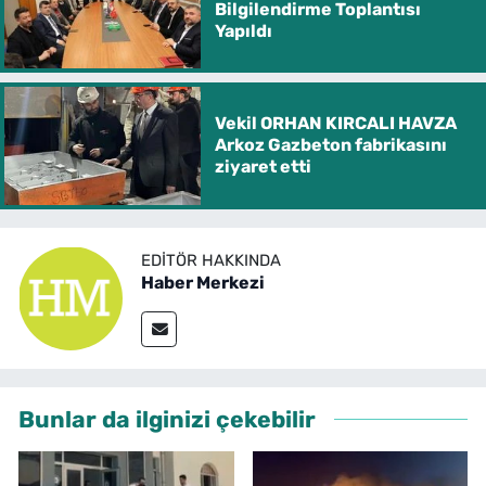
Bilgilendirme Toplantısı
Yapıldı
Vekil ORHAN KIRCALI HAVZA
Arkoz Gazbeton fabrikasını
ziyaret etti
EDITÖR HAKKINDA
Haber Merkezi
Bunlar da ilginizi çekebilir