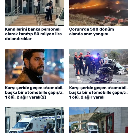
Kendilerini banka personeli
Çorum'da 500 dönüm
olarak tanıtıp 50 milyon lira
alanda anız yangını
dolandırdılar
Karşı şeride geçen otomobil,
Karşı şeride geçen otomobil,
başka bir otomobille çapıştı:
başka bir otomobille çapıştı:
1 ölü, 2 ağır yaralı(2)
1 ölü, 2 ağır yaralı