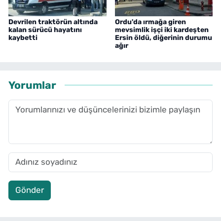
Devrilen traktörün altında
Ordu'da ırmağa giren
kalan sürücü hayatını
mevsimlik işçi iki kardeşten
kaybetti
Ersin öldü, diğerinin durumu
ağır
Yorumlar
Gönder