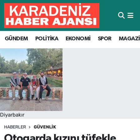
Hava Durumu
GÜNDEM
POLİTİKA
EKONOMİ
SPOR
MAGAZ
Trafik Durumu
Süper Lig Puan Durumu ve Fikstür
Tüm Manşetler
Son Dakika Haberleri
Haber Arşivi
Diyarbakır
HABERLER
GÜVENLIK
Otogarda kızını tüfekle