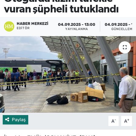
vuran şüpheli tutuklandı
HABER MERKEZI
04.09.2025 - 13:00
04.09.2025 - 13
EDITÖR
YAYINLANMA
GÜNCELLEME
Paylaş
-
+
A
A