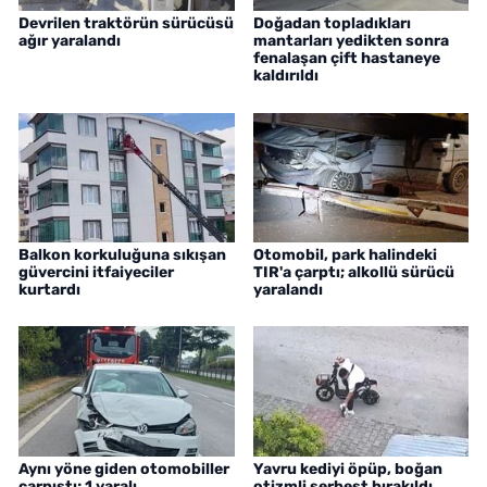
Devrilen traktörün sürücüsü
Doğadan topladıkları
ağır yaralandı
mantarları yedikten sonra
fenalaşan çift hastaneye
kaldırıldı
Balkon korkuluğuna sıkışan
Otomobil, park halindeki
güvercini itfaiyeciler
TIR'a çarptı; alkollü sürücü
kurtardı
yaralandı
Aynı yöne giden otomobiller
Yavru kediyi öpüp, boğan
çarpıştı; 1 yaralı
otizmli serbest bırakıldı