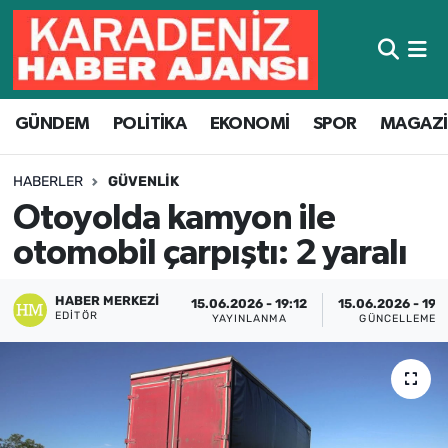
Hava Durumu
GÜNDEM
POLİTİKA
EKONOMİ
SPOR
MAGAZ
Trafik Durumu
Süper Lig Puan Durumu ve Fikstür
HABERLER
GÜVENLIK
Otoyolda kamyon ile
Tüm Manşetler
otomobil çarpıştı: 2 yaralı
Son Dakika Haberleri
HABER MERKEZI
15.06.2026 - 19:12
15.06.2026 - 19:
EDITÖR
YAYINLANMA
GÜNCELLEME
Haber Arşivi