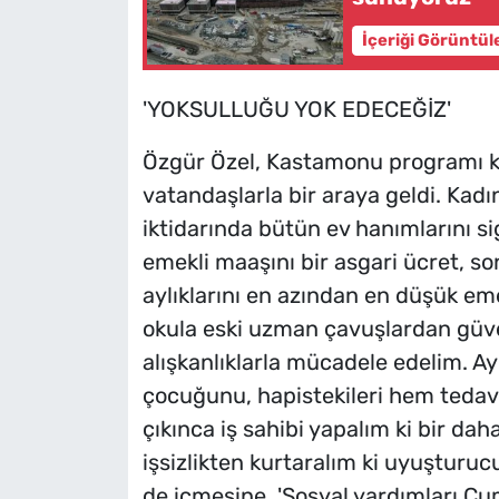
İçeriği Görüntül
'YOKSULLUĞU YOK EDECEĞİZ'
Özgür Özel, Kastamonu programı 
vatandaşlarla bir araya geldi. Kadı
iktidarında bütün ev hanımlarını si
emekli maaşını bir asgari ücret, so
aylıklarını en azından en düşük eme
okula eski uzman çavuşlardan güven
alışkanlıklarla mücadele edelim. 
çocuğunu, hapistekileri hem tedav
çıkınca iş sahibi yapalım ki bir da
işsizlikten kurtaralım ki uyuşturu
de içmesine. 'Sosyal yardımları Cum