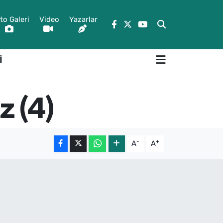
to Galeri
Video
Yazarlar
İ
z (4)
-
+
A
A