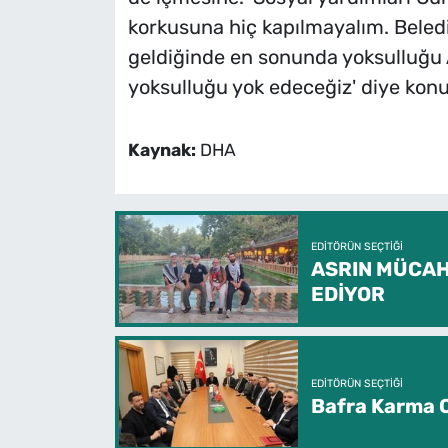
korkusuna hiç kapılmayalım. Beled
geldiğinde en sonunda yoksulluğu 
yoksulluğu yok edeceğiz' diye kon
Kaynak:
DHA
EDITÖRÜN SEÇTIĞI
ASRIN MÜCAH
EDİYOR
EDITÖRÜN SEÇTIĞI
Bafra Karma O