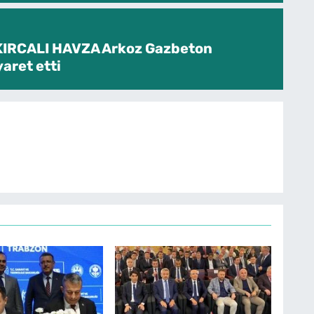
KIRCALI HAVZA Arkoz Gazbeton
yaret etti