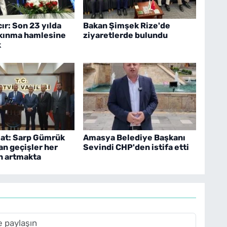
ır: Son 23 yılda
Bakan Şimşek Rize'de
lkınma hamlesine
ziyaretlerde bulundu
k
lat: Sarp Gümrük
Amasya Belediye Başkanı
an geçişler her
Sevindi CHP'den istifa etti
n artmakta