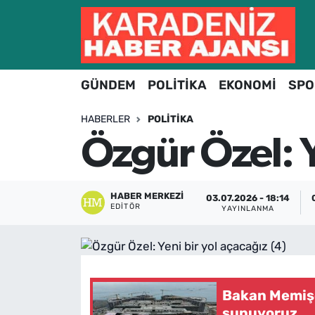
Hava Durumu
GÜNDEM
POLİTİKA
EKONOMİ
SPO
Trafik Durumu
HABERLER
POLITIKA
Süper Lig Puan Durumu ve Fikstür
Özgür Özel: Y
Tüm Manşetler
Son Dakika Haberleri
HABER MERKEZI
03.07.2026 - 18:14
EDITÖR
YAYINLANMA
Haber Arşivi
Bakan Memişo
sunuyoruz