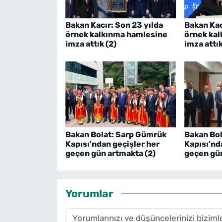
Bakan Kacır: Son 23 yılda
Bakan Kac
örnek kalkınma hamlesine
örnek ka
imza attık (2)
imza attı
Bakan Bolat: Sarp Gümrük
Bakan Bo
Kapısı'ndan geçişler her
Kapısı'nd
geçen gün artmakta (2)
geçen gü
Yorumlar