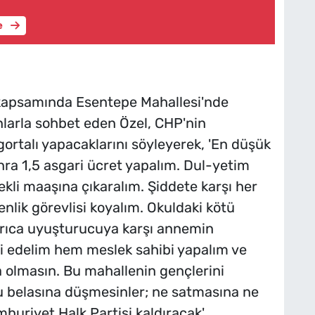
e
kapsamında Esentepe Mahallesi'nde
nlarla sohbet eden Özel, CHP'nin
gortalı yapacaklarını söyleyerek, 'En düşük
nra 1,5 asgari ücret yapalım. Dul-yetim
kli maaşına çıkaralım. Şiddete karşı her
lik görevlisi koyalım. Okuldaki kötü
Ayrıca uyuşturucuya karşı annemin
i edelim hem meslek sahibi yapalım ve
ha olmasın. Bu mahallenin gençlerini
cu belasına düşmesinler; ne satmasına ne
huriyet Halk Partisi kaldıracak'