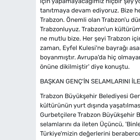
için yapamayacağımız hiçbir şey 
tanıtmaya devam ediyoruz. Bize her
Trabzon. Önemli olan Trabzon'u d
Trabzonluyuz. Trabzon'un kültürümü
ne mutlu bize. Her şeyi Trabzon i
zaman, Eyfel Kulesi'ne bayrağı as
boyanmıştır. Avrupa'da hiç olmaya
önüne dikilmiştir' diye konuştu.
BAŞKAN GENÇ'İN SELAMLARINI İLE
Trabzon Büyükşehir Belediyesi Gen
kültürünün yurt dışında yaşatılmas
Gurbetçilere Trabzon Büyükşehir 
selamlarını da ileten Üçüncü, 'Bin
Türkiye'mizin değerlerini beraber