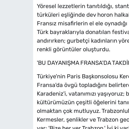
Yöresel lezzetlerin tanıtıldığı, stan
türküleri eşliğinde dev horon halkal
Fransız misafirlerin el ele oynadığı
Türk bayraklarıyla donatılan festiva
andırırken; gurbetçi kadınların yö
renkli görüntüler oluşturdu.
'BU DAYANIŞMA FRANSA'DA TAKD
Türkiye'nin Paris Başkonsolosu Ke
Fransa'da övgü topladığını belirter
Karadeniz'i, vatanımızı yaşıyoruz;
kültürümüzün çeşitli öğelerini tanı
olmaktan çok mutluyuz. Trabzonlula
Kermesler, şenlikler ve Trabzon gece
var; 'Bize her yer Trabzon.' İyi ki var