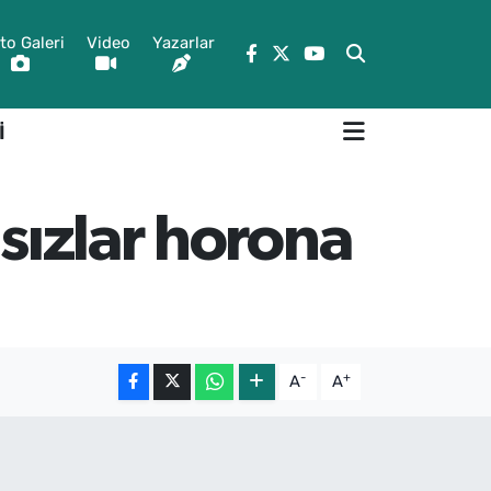
to Galeri
Video
Yazarlar
İ
nsızlar horona
-
+
A
A