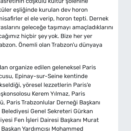
 hasretinin coşkulu kültür şölenine
küler eşliğinde kurulan dev horon
isafirler el ele verip, horon tepti. Dernek
aslarını geleceğe taşımayı amaçladıklarını
ağımız hiçbir şey yok. Bize her yer
Trabzon. Önemli olan Trabzon'u dünyaya
dan organize edilen geleneksel Paris
ncusu, Epinay-sur-Seine kentinde
eldiği, yöresel lezzetlerin Paris'e
Başkonsolosu Kerem Yılmaz, Paris
ü, Paris Trabzonlular Derneği Başkanı
Belediyesi Genel Sekreteri Gürkan
esi Fen İşleri Dairesi Başkanı Murat
ye Başkan Yardımcısı Mohammed