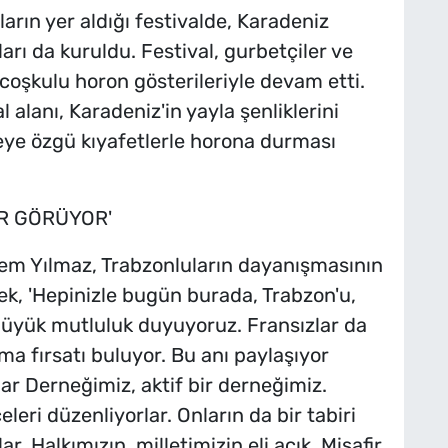
tların yer aldığı festivalde, Karadeniz
arı da kuruldu. Festival, gurbetçiler ve
 coşkulu horon gösterileriyle devam etti.
l alanı, Karadeniz'in yayla şenliklerini
reye özgü kıyafetlerle horona durması
İR GÖRÜYOR'
rem Yılmaz, Trabzonluların dayanışmasının
ek, 'Hepinizle bugün burada, Trabzon'u,
 büyük mutluluk duyuyoruz. Fransızlar da
ma fırsatı buluyor. Bu anı paylaşıyor
r Derneğimiz, aktif bir derneğimiz.
leri düzenliyorlar. Onların da bir tabiri
lar. Halkımızın, milletimizin eli açık. Misafir