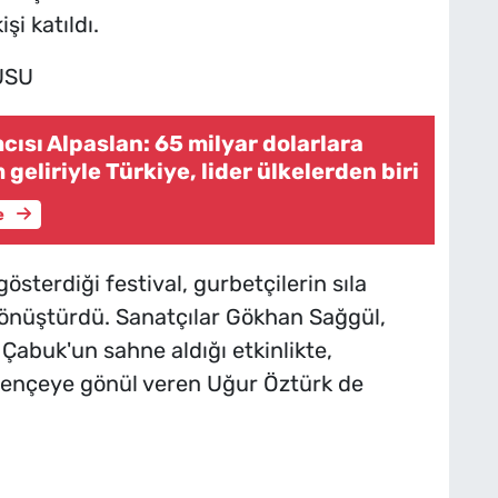
şi katıldı.
USU
ısı Alpaslan: 65 milyar dolarlara
 geliriyle Türkiye, lider ülkelerden biri
e
österdiği festival, gurbetçilerin sıla
dönüştürdü. Sanatçılar Gökhan Sağgül,
 Çabuk'un sahne aldığı etkinlikte,
mençeye gönül veren Uğur Öztürk de