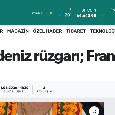
BITCOIN
64.643,95
0.16
Fo
DOLAR
°
20
47,6006
0.06
EURO
55,0250
0.02
R
MAGAZİN
ÖZEL HABER
TİCARET
TEKNOLOJ
STERLİN
64,2398
0.2
GRAM ALTIN
6500.87
0.12
deniz rüzgarı; Fra
BİST100
13.799
70
1.06.2026 - 11:30
2
GÜNCELLEME
PAYLAŞIM