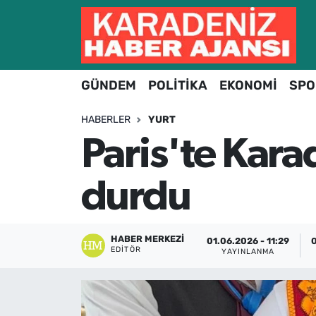
Hava Durumu
GÜNDEM
POLİTİKA
EKONOMİ
SPO
Trafik Durumu
HABERLER
YURT
Süper Lig Puan Durumu ve Fikstür
Paris'te Kara
Tüm Manşetler
durdu
Son Dakika Haberleri
Haber Arşivi
HABER MERKEZI
01.06.2026 - 11:29
0
EDITÖR
YAYINLANMA