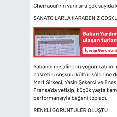
Cherfaoui'nin yanı sıra çok sayıda ki
SANATÇILARLA KARADENİZ COŞK
Bakan Yardımc
ulaşan turizm
İçeriği Görüntül
Yabancı misafirlerin yoğun katılım g
hasretini coşkulu kültür şölenine 
Mert Sirkeci, Yasin Şekerci ve Enes
Fransa'da yetişip, küçük yaşta ke
performansıyla beğeni topladı.
RENKLİ GÖRÜNTÜLER OLUŞTU