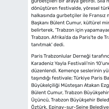
gurbetçileri bir araya getirdi. Sıla
dönüştüren festivalde, yöresel tür
halkasında gurbetçiler ile Fransız m
Başkanı Bülent Cumur, kültürel mir
belirterek, 'Trabzon için yapamayac
Trabzon. Afrika'da da Paris'te de 
tanıtmak' dedi.
Paris Trabzonlular Derneği tarafın
Karadeniz Yayla Festivali'nin 10'u
düzenlendi. Kemençe seslerinin yüks
taşındığı festivale; Türkiye Paris 
Büyükelçiliği Müsteşarı Atakan Ezg
Bülent Cumur, Trabzon Büyükşehir 
Üçüncü, Trabzon Büyükşehir Belediy
Öztürk, Epinay-sur-Seine Beledi