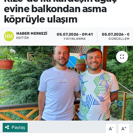
evine balkondan asma
köprüyle ulaşım
HABER MERKEZI
05.07.2026 - 09:41
05.07.2026 - 09
EDITÖR
YAYINLANMA
GÜNCELLEME
Paylaş
-
+
A
A