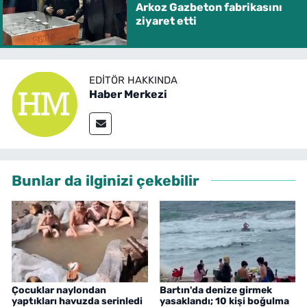
Arkoz Gazbeton fabrikasını
ziyaret etti
EDITÖR HAKKINDA
Haber Merkezi
Bunlar da ilginizi çekebilir
Çocuklar naylondan
Bartın'da denize girmek
yaptıkları havuzda serinledi
yasaklandı; 10 kişi boğulma