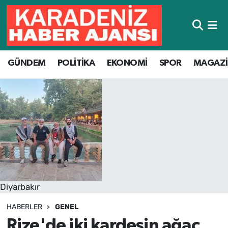
Hava Durumu
GÜNDEM
POLİTİKA
EKONOMİ
SPOR
MAGAZ
Trafik Durumu
Süper Lig Puan Durumu ve Fikstür
Tüm Manşetler
Son Dakika Haberleri
Haber Arşivi
Diyarbakır
HABERLER
GENEL
Rize'de iki kardeşin ağaç