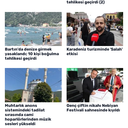
tehlikesi geçirdi (2)
Bartın'da denize girmek
Karadeniz turizminde 'Salah'
yasaklandı; 10 kişi boğulma
etkisi
tehlikesi geçirdi
Muhtarlık anons
Genç çiftin nikahı Nebiyan
sistemindeki tadilat
Festivali sahnesinde kıyıldı
sırasında cami
hoparlörlerinden müzik
sesleri yükseldi