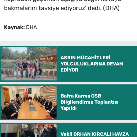
bakmalarını tavsiye ediyoruz' dedi. (DHA)
Kaynak:
DHA
ASRIN MÜCAHİTLERİ
YOLCULUKLARINA DEVAM
EDİYOR
Bafra Karma OSB
Bilgilendirme Toplantısı
Yapıldı
Vekil ORHAN KIRCALI HAVZA