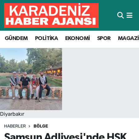
Hava Durumu
GÜNDEM
POLİTİKA
EKONOMİ
SPOR
MAGAZ
Trafik Durumu
Süper Lig Puan Durumu ve Fikstür
Tüm Manşetler
Son Dakika Haberleri
Haber Arşivi
Diyarbakır
HABERLER
BÖLGE
Samsun Adliyesi'nde HSK