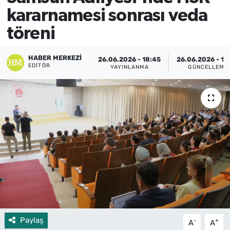
kararnamesi sonrası veda
töreni
HABER MERKEZI
26.06.2026 - 18:45
26.06.2026 - 18
EDITÖR
YAYINLANMA
GÜNCELLEME
Paylaş
-
+
A
A