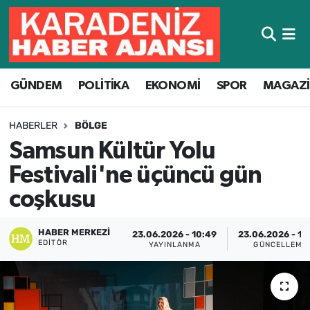
Hava Durumu
GÜNDEM
POLİTİKA
EKONOMİ
SPOR
MAGAZ
Trafik Durumu
Süper Lig Puan Durumu ve Fikstür
HABERLER
BÖLGE
Samsun Kültür Yolu
Tüm Manşetler
Festivali'ne üçüncü gün
Son Dakika Haberleri
coşkusu
Haber Arşivi
HABER MERKEZI
23.06.2026 - 10:49
23.06.2026 - 10
EDITÖR
YAYINLANMA
GÜNCELLEME