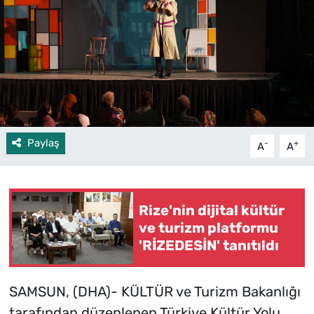
Paylaş
-
+
A
A
Rize'nin dijital kültür
ve turizm platformu
'RİZEDESİN' tanıtıldı
SAMSUN, (DHA)- KÜLTÜR ve Turizm Bakanlığı
tarafından düzenlenen Türkiye Kültür Yolu