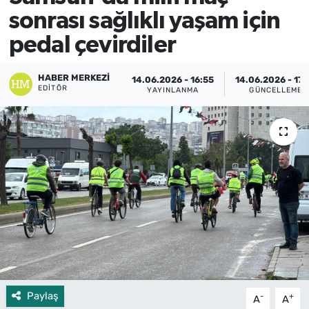
sonrası sağlıklı yaşam için
pedal çevirdiler
HABER MERKEZI
14.06.2026 - 16:55
14.06.2026 - 17:
EDITÖR
YAYINLANMA
GÜNCELLEME
Paylaş
-
+
A
A