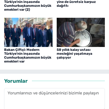
Türkiye'nin inşasında
yine de ücretsiz karpuz
Cumhurbaşkanımızın büyük
dağıttı
emekleri var (2)
Bakan Çiftçi: Modern
58 yıllık kalay ustası
Türkiye'nin inşasında
mesleğini yaşatmaya
Cumhurbaşkanımızın büyük
çalışıyor
emekleri var
Yorumlar