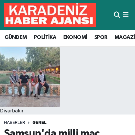
Hava Durumu
GÜNDEM
POLİTİKA
EKONOMİ
SPOR
MAGAZ
Trafik Durumu
Süper Lig Puan Durumu ve Fikstür
Tüm Manşetler
Son Dakika Haberleri
Haber Arşivi
Diyarbakır
HABERLER
GENEL
Samsun'da milli maç