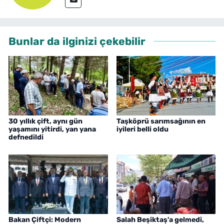
Bunlar da ilginizi çekebilir
30 yıllık çift, aynı gün
Taşköprü sarımsağının en
yaşamını yitirdi, yan yana
iyileri belli oldu
defnedildi
Bakan Çiftçi: Modern
Salah Beşiktaş'a gelmedi,