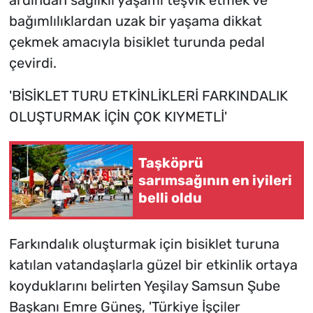
ardından sağlıklı yaşamı teşvik etmek ve
bağımlılıklardan uzak bir yaşama dikkat
çekmek amacıyla bisiklet turunda pedal
çevirdi.
'BİSİKLET TURU ETKİNLİKLERİ FARKINDALIK
OLUŞTURMAK İÇİN ÇOK KIYMETLİ'
Taşköprü
sarımsağının en iyileri
belli oldu
Farkındalık oluşturmak için bisiklet turuna
katılan vatandaşlarla güzel bir etkinlik ortaya
koyduklarını belirten Yeşilay Samsun Şube
Başkanı Emre Güneş, 'Türkiye İşçiler