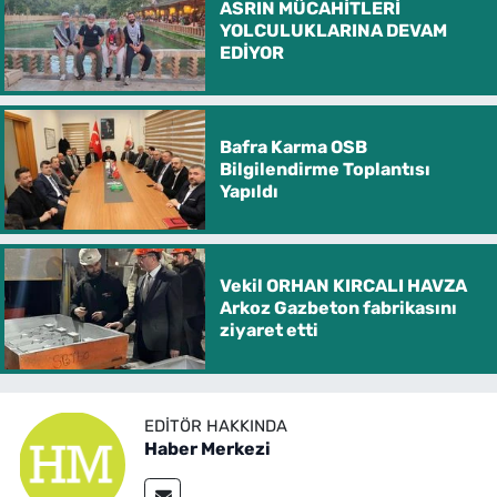
ASRIN MÜCAHİTLERİ
YOLCULUKLARINA DEVAM
EDİYOR
Bafra Karma OSB
Bilgilendirme Toplantısı
Yapıldı
Vekil ORHAN KIRCALI HAVZA
Arkoz Gazbeton fabrikasını
ziyaret etti
EDITÖR HAKKINDA
Haber Merkezi