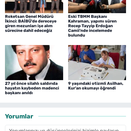
Roketsan Genel Müdürü
Eski TBMM Başkanı
İkinci: BAİBÜ'de dereceye
Kahraman, yapımı süren
giren mezunları işe alım
Recep Tayyip Erdoğan
sürecine dahil edeceğiz
Camii'nde incelemede
bulundu
27 yıl önce silahlı saldırıda
9 yaşındaki otizmli Asilhan,
hayatın kaybeden madenci
Kur'an okumayı öğrendi
başkanı anıldı
Yorumlar