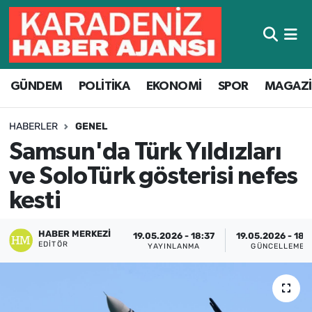
Hava Durumu
GÜNDEM
POLİTİKA
EKONOMİ
SPOR
MAGAZ
Trafik Durumu
Süper Lig Puan Durumu ve Fikstür
HABERLER
GENEL
Samsun'da Türk Yıldızları
Tüm Manşetler
ve SoloTürk gösterisi nefes
Son Dakika Haberleri
kesti
Haber Arşivi
HABER MERKEZI
19.05.2026 - 18:37
19.05.2026 - 18:
EDITÖR
YAYINLANMA
GÜNCELLEME