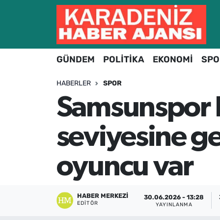
Hava Durumu
GÜNDEM
POLİTİKA
EKONOMİ
SPO
Trafik Durumu
HABERLER
SPOR
Süper Lig Puan Durumu ve Fikstür
Samsunspor B
Tüm Manşetler
seviyesine ge
Son Dakika Haberleri
oyuncu var
Haber Arşivi
HABER MERKEZI
30.06.2026 - 13:28
EDITÖR
YAYINLANMA