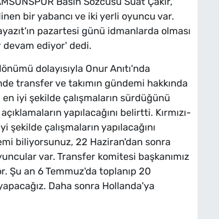
AMSUNSPOR Basın Sözcüsü Suat Çakır,
nen bir yabancı ve iki yerli oyuncu var.
Bayazıt'ın pazartesi günü idmanlarda olması
r devam ediyor' dedi.
dönümü dolayısıyla Onur Anıtı'nda
nde transfer ve takımın gündemi hakkında
en iyi şekilde çalışmaların sürdüğünü
açıklamaların yapılacağını belirtti. Kırmızı-
yi şekilde çalışmaların yapılacağını
emi biliyorsunuz, 22 Haziran'dan sonra
uncular var. Transfer komitesi başkanımız
or. Şu an 6 Temmuz'da toplanıp 20
apacağız. Daha sonra Hollanda'ya