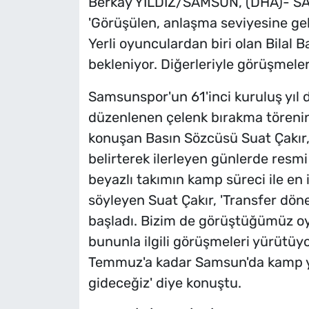
Berkay YILDIZ/SAMSUN, (DHA)- S
'Görüşülen, anlaşma seviyesine geli
Yerli oyunculardan biri olan Bilal 
bekleniyor. Diğerleriyle görüşmele
Samsunspor'un 61'inci kuruluş yıl 
düzenlenen çelenk bırakma töreni
konuşan Basın Sözcüsü Suat Çakır, 
belirterek ilerleyen günlerde resmi 
beyazlı takımın kamp süreci ile en i
söyleyen Suat Çakır, 'Transfer dön
başladı. Bizim de görüştüğümüz oy
bununla ilgili görüşmeleri yürütüy
Temmuz'a kadar Samsun'da kamp y
gideceğiz' diye konuştu.