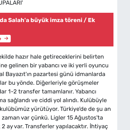
UPALARI'
da Salah'a büyük imza töreni / Ek
e
ekilde hazır hale getireceklerini belirten
ne gelinen bir yabancı ve iki yerli oyuncu
ilal Bayazıt'ın pazartesi günü idmanlarda
rlar bu yönde. Diğerleriyle görüşmeler
ar 1-2 transfer tamamlanır. Yabancı
 sağlandı ve ciddi yol alındı. Kulübüyle
a kulübümüz yürütüyor. Türkiye'de de şu an
a zaman var çünkü. Ligler 15 Ağustos'ta
2 ay var. Transferler yapılacaktır. İhtiyaç