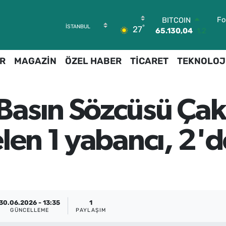
BITCOIN
Fo
65.130,04
1.2
°
27
DOLAR
47,7106
0.17
EURO
R
MAGAZİN
ÖZEL HABER
TİCARET
TEKNOLOJ
55,1652
0.27
STERLİN
64,4046
0.35
GRAM ALTIN
asın Sözcüsü Çak
6618.49
2.12
BİST100
13.773
-19
len 1 yabancı, 2'de
30.06.2026 - 13:35
1
GÜNCELLEME
PAYLAŞIM