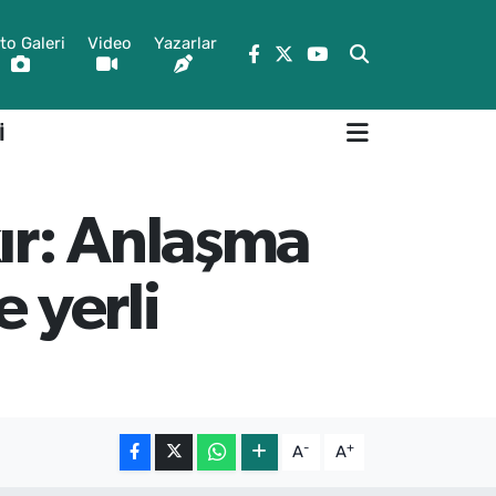
to Galeri
Video
Yazarlar
İ
ır: Anlaşma
 yerli
-
+
A
A