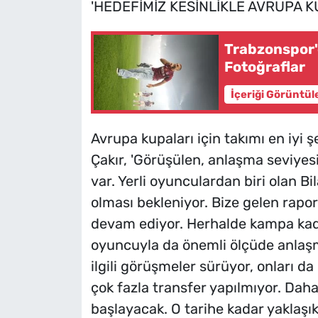
'HEDEFİMİZ KESİNLİKLE AVRUPA K
Trabzonspor'
Fotoğraflar
İçeriği Görüntül
Avrupa kupaları için takımı en iyi ş
Çakır, 'Görüşülen, anlaşma seviyesi
var. Yerli oyunculardan biri olan B
olması bekleniyor. Bize gelen rapo
devam ediyor. Herhalde kampa kad
oyuncuyla da önemli ölçüde anlaşma
ilgili görüşmeler sürüyor, onları d
çok fazla transfer yapılmıyor. Dah
başlayacak. O tarihe kadar yaklaşık 