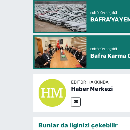
EDITÖRÜN SEÇTIĞI
BAFRA'YA YEN
EDITÖRÜN SEÇTIĞI
Bafra Karma O
EDITÖR HAKKINDA
Haber Merkezi
Bunlar da ilginizi çekebilir