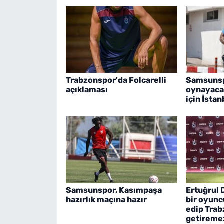
Trabzonspor'da Folcarelli
Samsunsp
açıklaması
oynayacağ
için İstan
Samsunspor, Kasımpaşa
Ertuğrul 
hazırlık maçına hazır
bir oyunc
edip Trab
getireme