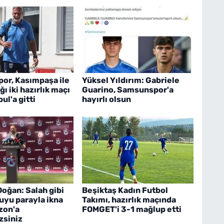
or, Kasımpaşa ile
Yüksel Yıldırım: Gabriele
ı iki hazırlık maçı
Guarino, Samsunspor'a
bul'a gitti
hayırlı olsun
Doğan: Salah gibi
Beşiktaş Kadın Futbol
uyu parayla ikna
Takımı, hazırlık maçında
zon'a
FOMGET'i 3-1 mağlup etti
zsiniz