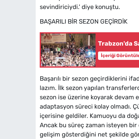
sevindiriciydi.' diye konuştu.
BAŞARILI BİR SEZON GEÇİRDİK
Trabzon'da S
İçeriği Görüntül
Başarılı bir sezon geçirdiklerini i
lazım. İlk sezon yapılan transferl
sezon ise üzerine koyarak devam et
adaptasyon süreci kolay olmadı. Çü
içerisine geldiler. Kamuoyu da doğ
Ancak bu süreç zaman isteyen bir
gelişim gösterdiğini net şekilde g