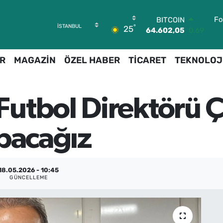
64.602,05
0.69
Fo
DOLAR
°
25
47,6006
0.06
EURO
55,0250
0.02
R
MAGAZİN
ÖZEL HABER
TİCARET
TEKNOLOJ
STERLİN
64,2398
0.2
GRAM ALTIN
6513.94
0.32
utbol Direktörü 
BİST100
13.768
48
apacağız
18.05.2026 - 10:45
GÜNCELLEME