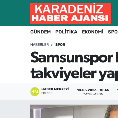
Hava Durumu
GÜNDEM
POLİTİKA
EKONOMİ
SPO
Trafik Durumu
HABERLER
SPOR
Süper Lig Puan Durumu ve Fikstür
Samsunspor F
Tüm Manşetler
takviyeler y
Son Dakika Haberleri
Haber Arşivi
HABER MERKEZI
18.05.2026 - 10:45
EDITÖR
YAYINLANMA