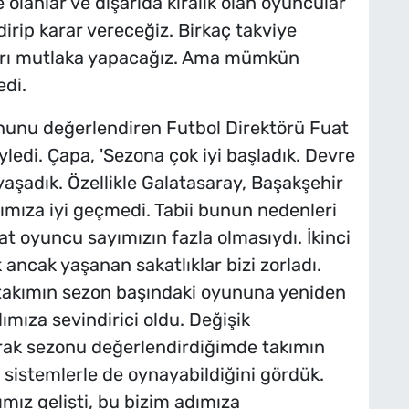
olanlar ve dışarıda kiralık olan oyuncular
irip karar vereceğiz. Birkaç takviye
arı mutlaka yapacağız. Ama mümkün
di.
unu değerlendiren Futbol Direktörü Fuat
öyledi. Çapa, 'Sezona çok iyi başladık. Devre
 yaşadık. Özellikle Galatasaray, Başakşehir
ımıza iyi geçmedi. Tabii bunun nedenleri
t oyuncu sayımızın fazla olmasıydı. İkinci
 ancak yaşanan sakatlıklar bizi zorladı.
 takımın sezon başındaki oyununa yeniden
mıza sevindirici oldu. Değişik
rak sezonu değerlendirdiğimde takımın
ı sistemlerle de oynayabildiğini gördük.
z gelişti, bu bizim adımıza