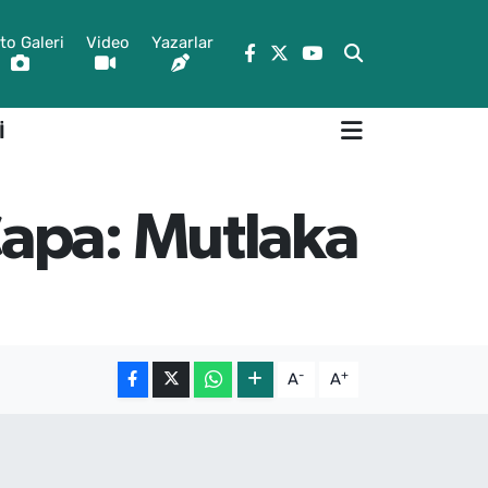
to Galeri
Video
Yazarlar
İ
Çapa: Mutlaka
-
+
A
A