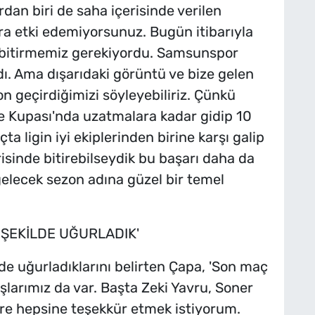
rdan biri de saha içerisinde verilen
ra etki edemiyorsunuz. Bugün itibarıyla
a bitirmemiz gerekiyordu. Samsunspor
dı. Ama dışarıdaki görüntü ve bize gelen
on geçirdiğimizi söyleyebiliriz. Çünkü
e Kupası'nda uzatmalara kadar gidip 10
ta ligin iyi ekiplerinden birine karşı galip
isinde bitirebilseydik bu başarı daha da
gelecek sezon adına güzel bir temel
 ŞEKİLDE UĞURLADIK'
lde uğurladıklarını belirten Çapa, 'Son maç
şlarımız da var. Başta Zeki Yavru, Soner
re hepsine teşekkür etmek istiyorum.