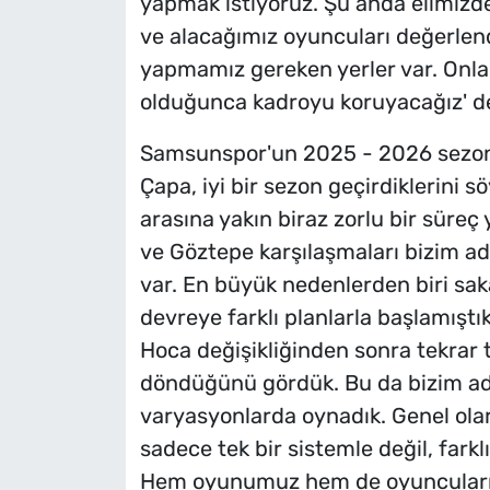
yapmak istiyoruz. Şu anda elimizde 
ve alacağımız oyuncuları değerlend
yapmamız gereken yerler var. Onl
olduğunca kadroyu koruyacağız' de
Samsunspor'un 2025 - 2026 sezon
Çapa, iyi bir sezon geçirdiklerini s
arasına yakın biraz zorlu bir süreç
ve Göztepe karşılaşmaları bizim ad
var. En büyük nedenlerden biri saka
devreye farklı planlarla başlamıştık
Hoca değişikliğinden sonra tekrar
döndüğünü gördük. Bu da bizim adı
varyasyonlarda oynadık. Genel ola
sadece tek bir sistemle değil, farkl
Hem oyunumuz hem de oyuncularımı