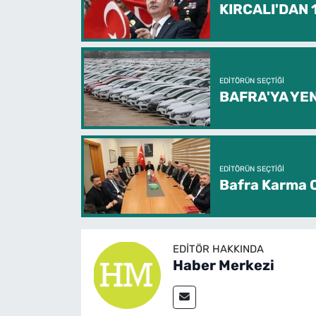
KIRCALI'DAN
EDITÖRÜN SEÇTIĞI
BAFRA'YA YEN
EDITÖRÜN SEÇTIĞI
Bafra Karma O
EDITÖR HAKKINDA
Haber Merkezi