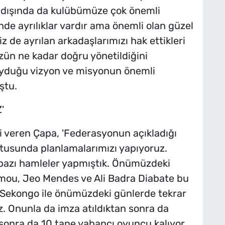
a dışında da kulübümüze çok önemli
inde ayrılıklar vardır ama önemli olan güzel
z de ayrılan arkadaşlarımızı hak ettikleri
zün ne kadar doğru yönetildiğini
oyduğu vizyon ve misyonun önemli
ştu.
'
lgi veren Çapa, 'Federasyonun açıkladığı
tusunda planlamalarımızı yapıyoruz.
bazı hamleler yapmıştık. Önümüzdeki
mou, Jeo Mendes ve Ali Badra Diabate bu
e Sekongo ile önümüzdeki günlerde tekrar
z. Onunla da imza atıldıktan sonra da
onra da 10 tane yabancı oyuncu kalıyor.