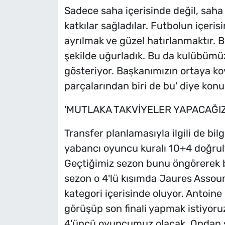
Sadece saha içerisinde değil, sah
katkılar sağladılar. Futbolun içeris
ayrılmak ve güzel hatırlanmaktır. Bi
şekilde uğurladık. Bu da kulübümü
gösteriyor. Başkanımızın ortaya k
parçalarından biri de bu' diye konu
'MUTLAKA TAKVİYELER YAPACAĞIZ
Transfer planlamasıyla ilgili de bi
yabancı oyuncu kuralı 10+4 doğrul
Geçtiğimiz sezon bunu öngörerek 
sezon o 4'lü kısımda Jaures Assou
kategori içerisinde oluyor. Antoin
görüşüp son finali yapmak istiyoru
4'üncü oyuncumuz olacak. Ondan s