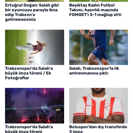
Ertuğrul Doğan: Salah gibi
Beşiktaş Kadın Futbol
bir oyuncuyu parayla ikna
Takımı, hazırlık maçında
edip Trabzon'a
FOMGET'i 3-1 mağlup etti
getiremezsiniz
Trabzonspor'da Salah'a
Salah, Trabzonspor'la ilk
büyük imza töreni / Ek
antrenmanına çıktı
Fotoğraflar
Trabzonspor'da Salah'a
Boluspor'dan dış transferde
büyük imza töreni
3 imza