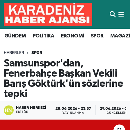
Hava Durumu
GÜNDEM
POLİTİKA
EKONOMİ
SPOR
MAGAZ
Trafik Durumu
Süper Lig Puan Durumu ve Fikstür
HABERLER
SPOR
Samsunspor'dan,
Tüm Manşetler
Fenerbahçe Başkan Vekili
Son Dakika Haberleri
Barış Göktürk'ün sözlerine
tepki
Haber Arşivi
HABER MERKEZI
28.06.2026 - 23:57
29.06.2026 - 00
EDITÖR
YAYINLANMA
GÜNCELLEME