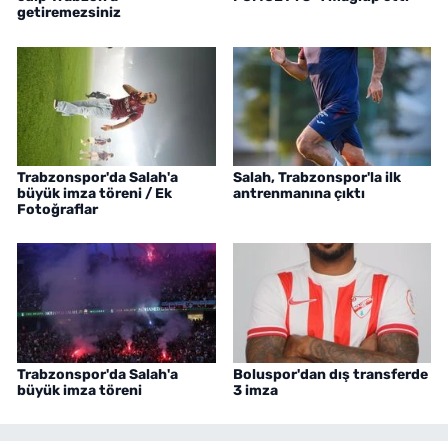
getiremezsiniz
Trabzonspor'da Salah'a
Salah, Trabzonspor'la ilk
büyük imza töreni / Ek
antrenmanına çıktı
Fotoğraflar
Trabzonspor'da Salah'a
Boluspor'dan dış transferde
büyük imza töreni
3 imza