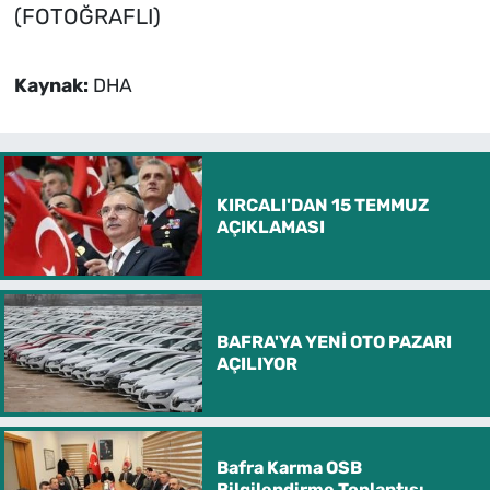
(FOTOĞRAFLI)
Kaynak:
DHA
KIRCALI'DAN 15 TEMMUZ
AÇIKLAMASI
BAFRA'YA YENİ OTO PAZARI
AÇILIYOR
Bafra Karma OSB
Bilgilendirme Toplantısı