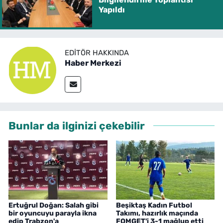
Yapıldı
EDITÖR HAKKINDA
Haber Merkezi
Bunlar da ilginizi çekebilir
Ertuğrul Doğan: Salah gibi
Beşiktaş Kadın Futbol
bir oyuncuyu parayla ikna
Takımı, hazırlık maçında
edip Trabzon'a
FOMGET'i 3-1 mağlup etti