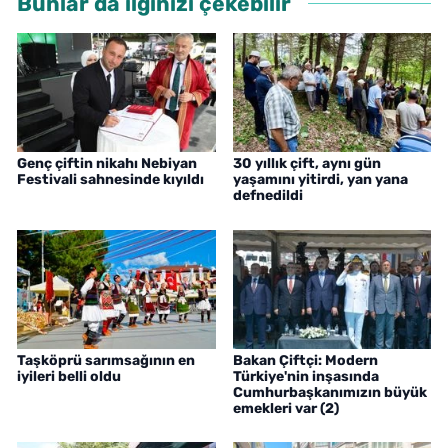
Bunlar da ilginizi çekebilir
Genç çiftin nikahı Nebiyan
30 yıllık çift, aynı gün
Festivali sahnesinde kıyıldı
yaşamını yitirdi, yan yana
defnedildi
Taşköprü sarımsağının en
Bakan Çiftçi: Modern
iyileri belli oldu
Türkiye'nin inşasında
Cumhurbaşkanımızın büyük
emekleri var (2)