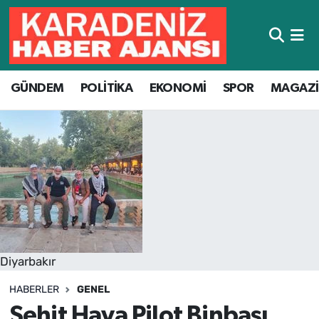
Hava Durumu
GÜNDEM
POLİTİKA
EKONOMİ
SPOR
MAGAZ
Trafik Durumu
Süper Lig Puan Durumu ve Fikstür
Tüm Manşetler
Son Dakika Haberleri
Haber Arşivi
Diyarbakır
HABERLER
GENEL
Şehit Hava Pilot Binbaşı