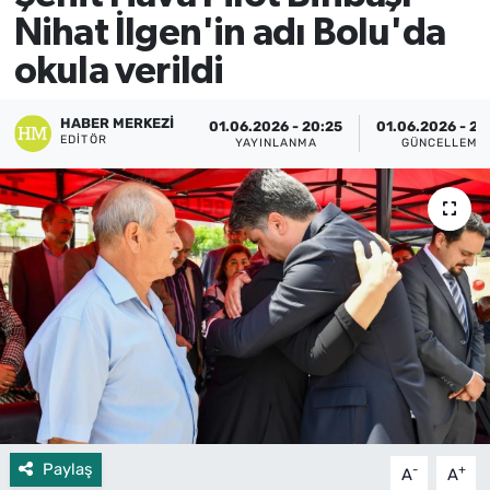
Nihat İlgen'in adı Bolu'da
okula verildi
HABER MERKEZI
01.06.2026 - 20:25
01.06.2026 - 20
EDITÖR
YAYINLANMA
GÜNCELLEME
Paylaş
-
+
A
A