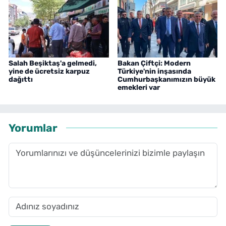
Salah Beşiktaş'a gelmedi,
Bakan Çiftçi: Modern
yine de ücretsiz karpuz
Türkiye'nin inşasında
dağıttı
Cumhurbaşkanımızın büyük
emekleri var
Yorumlar