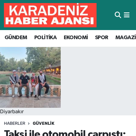
Hava Durumu
GÜNDEM
POLİTİKA
EKONOMİ
SPOR
MAGAZ
Trafik Durumu
Süper Lig Puan Durumu ve Fikstür
Tüm Manşetler
Son Dakika Haberleri
Haber Arşivi
Diyarbakır
HABERLER
GÜVENLIK
Taksi ile otomobil çarpıştı: