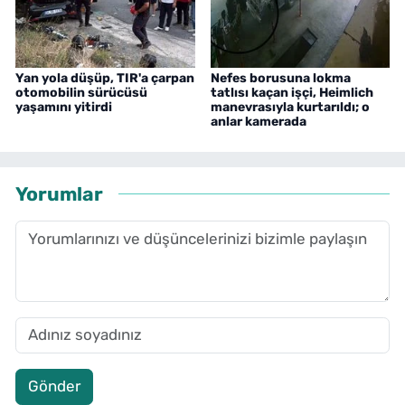
Yan yola düşüp, TIR'a çarpan
Nefes borusuna lokma
otomobilin sürücüsü
tatlısı kaçan işçi, Heimlich
yaşamını yitirdi
manevrasıyla kurtarıldı; o
anlar kamerada
Yorumlar
Gönder