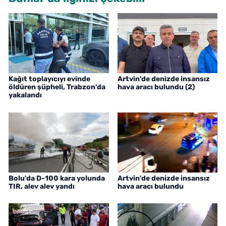
Kağıt toplayıcıyı evinde
Artvin'de denizde insansız
öldüren şüpheli, Trabzon'da
hava aracı bulundu (2)
yakalandı
Bolu'da D-100 kara yolunda
Artvin'de denizde insansız
TIR, alev alev yandı
hava aracı bulundu