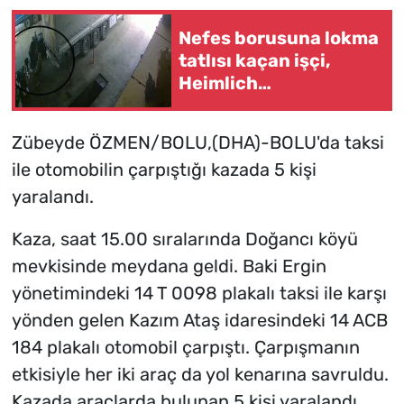
Nefes borusuna lokma
tatlısı kaçan işçi,
Heimlich
manevrasıyla
kurtarıldı; o anlar
Zübeyde ÖZMEN/BOLU,(DHA)-BOLU'da taksi
kamerada
ile otomobilin çarpıştığı kazada 5 kişi
yaralandı.
Kaza, saat 15.00 sıralarında Doğancı köyü
mevkisinde meydana geldi. Baki Ergin
yönetimindeki 14 T 0098 plakalı taksi ile karşı
yönden gelen Kazım Ataş idaresindeki 14 ACB
184 plakalı otomobil çarpıştı. Çarpışmanın
etkisiyle her iki araç da yol kenarına savruldu.
Kazada araçlarda bulunan 5 kişi yaralandı.