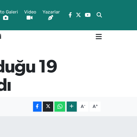
to Galeri
Video
Yazarlar
İ
lduğu 19
dı
-
+
A
A