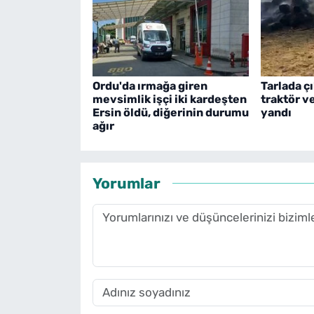
Ordu'da ırmağa giren
Tarlada ç
mevsimlik işçi iki kardeşten
traktör v
Ersin öldü, diğerinin durumu
yandı
ağır
Yorumlar