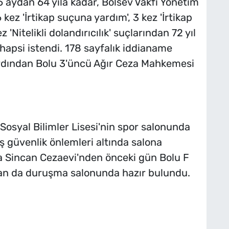
 aydan 64 yıla kadar, Bolsev Vakfı Yönetim
6 kez 'İrtikap suçuna yardım', 3 kez 'İrtikap
Nitelikli dolandırıcılık' suçlarından 72 yıl
hapsi istendi. 178 sayfalık iddianame
dından Bolu 3'üncü Ağır Ceza Mahkemesi
osyal Bilimler Lisesi'nin spor salonunda
ş güvenlik önlemleri altında salona
a Sincan Cezaevi'nden önceki gün Bolu F
zcan da duruşma salonunda hazır bulundu.