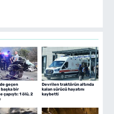
ide geçen
Devrilen traktörün altında
 başka bir
kalan sürücü hayatını
 çapıştı: 1 ölü, 2
kaybetti
ı