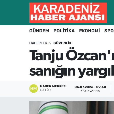
Hava Durumu
GÜNDEM
POLİTİKA
EKONOMİ
SPO
Trafik Durumu
HABERLER
GÜVENLIK
Süper Lig Puan Durumu ve Fikstür
Tanju Özcan'ı
Tüm Manşetler
sanığın yargı
Son Dakika Haberleri
Haber Arşivi
HABER MERKEZI
06.07.2026 - 09:40
EDITÖR
YAYINLANMA