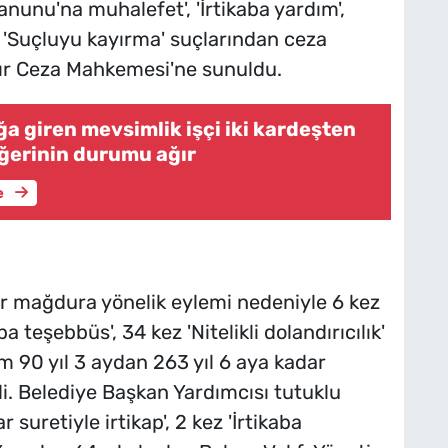
Kanunu'na muhalefet', 'İrtikaba yardım',
 ve 'Suçluyu kayırma' suçlarından ceza
ğır Ceza Mahkemesi'ne sunuldu.
a giren mevsimlik işçi iki kardeşten
iğerinin durumu ağır
e
ir mağdura yönelik eylemi nedeniyle 6 kez
aba teşebbüs', 34 kez 'Nitelikli dolandırıcılık'
m 90 yıl 3 aydan 263 yıl 6 aya kadar
di. Belediye Başkan Yardımcısı tutuklu
suretiyle irtikap', 2 kez 'İrtikaba