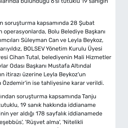
alarında bulunduğu 6'sı tutuklu 19 sanığın
ülen soruşturma kapsamında 28 Şubat
en operasyonlarda, Bolu Belediye Başkanı
ımcıları Süleyman Can ve Leyla Beykoz,
arıyıldız, BOLSEV Yönetim Kurulu Üyesi
si Cihan Tutal, belediyenin Mali Hizmetler
ar Odası Başkanı Mustafa Altındal
n itirazı üzerine Leyla Beykoz'un
Özdemir'in ise tahliyesine karar verildi.
afından soruşturma kapsamında Tanju
 tutuklu, 19 sanık hakkında iddianame
nin yer aldığı 178 sayfalık iddianamede
teşebbüs', 'Rüşvet alma', 'Nitelikli