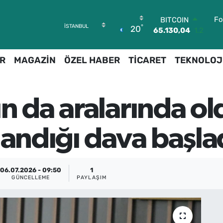
BITCOIN
Fo
65.130,04
1.2
°
20
DOLAR
47,7436
0.18
EURO
R
MAGAZİN
ÖZEL HABER
TİCARET
TEKNOLOJ
55,2510
0.32
STERLİN
64,4811
0.38
GRAM ALTIN
n da aralarında o
6648.99
2.59
BİST100
13.773
-19
landığı dava başla
06.07.2026 - 09:50
1
GÜNCELLEME
PAYLAŞIM