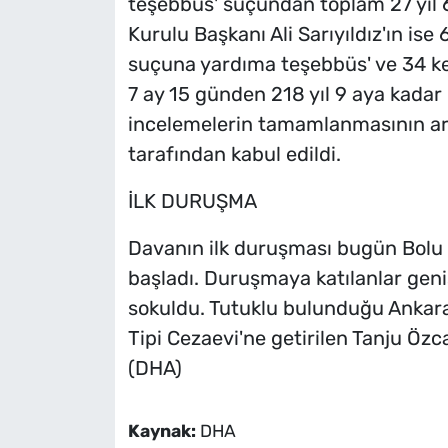
teşebbüs' suçundan toplam 27 yıl 6
Kurulu Başkanı Ali Sarıyıldız'ın ise 
suçuna yardıma teşebbüs' ve 34 kez '
7 ay 15 günden 218 yıl 9 aya kadar 
incelemelerin tamamlanmasının ar
tarafından kabul edildi.
İLK DURUŞMA
Davanın ilk duruşması bugün Bolu S
başladı. Duruşmaya katılanlar geni
sokuldu. Tutuklu bulunduğu Ankar
Tipi Cezaevi'ne getirilen Tanju Ö
(DHA)
Kaynak:
DHA