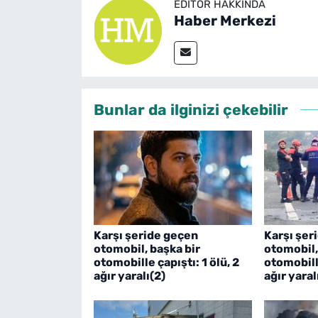
EDITÖR HAKKINDA
Haber Merkezi
Bunlar da ilginizi çekebilir
Karşı şeride geçen
Karşı şer
otomobil, başka bir
otomobil,
otomobille çapıştı: 1 ölü, 2
otomobille
ağır yaralı(2)
ağır yaral