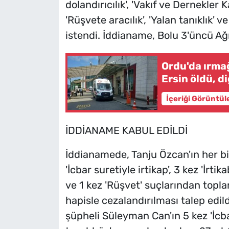
dolandırıcılık', 'Vakıf ve Dernekler 
'Rüşvete aracılık', 'Yalan tanıklık'
istendi. İddianame, Bolu 3'üncü A
Ordu'da ırmağ
Ersin öldü, d
İçeriği Görüntül
İDDİANAME KABUL EDİLDİ
İddianamede, Tanju Özcan'ın her b
'İcbar suretiyle irtikap', 3 kez 'İrtik
ve 1 kez 'Rüşvet' suçlarından topla
hapisle cezalandırılması talep edil
şüpheli Süleyman Can'ın 5 kez 'İcbar 