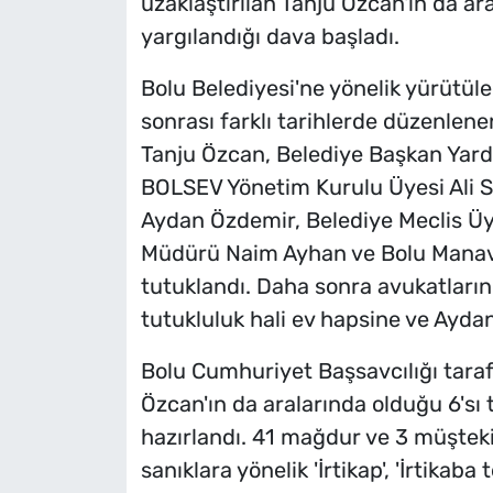
uzaklaştırılan Tanju Özcan'ın da ar
yargılandığı dava başladı.
Bolu Belediyesi'ne yönelik yürüt
sonrası farklı tarihlerde düzenlen
Tanju Özcan, Belediye Başkan Yard
BOLSEV Yönetim Kurulu Üyesi Ali S
Aydan Özdemir, Belediye Meclis Üye
Müdürü Naim Ayhan ve Bolu Manavl
tutuklandı. Daha sonra avukatlarını
tutukluluk hali ev hapsine ve Aydan 
Bolu Cumhuriyet Başsavcılığı tar
Özcan'ın da aralarında olduğu 6'sı
hazırlandı. 41 mağdur ve 3 müşteki
sanıklara yönelik 'İrtikap', 'İrtikaba 