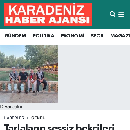
Hava Durumu
GÜNDEM
POLİTİKA
EKONOMİ
SPOR
MAGAZ
Trafik Durumu
Süper Lig Puan Durumu ve Fikstür
Tüm Manşetler
Son Dakika Haberleri
Haber Arşivi
Diyarbakır
HABERLER
GENEL
Tarlaların sessiz bekçileri