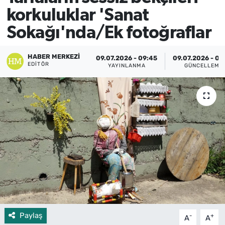
korkuluklar 'Sanat
Sokağı'nda/Ek fotoğraflar
HABER MERKEZI
09.07.2026 - 09:45
09.07.2026 - 09
EDITÖR
YAYINLANMA
GÜNCELLEME
Paylaş
-
+
A
A