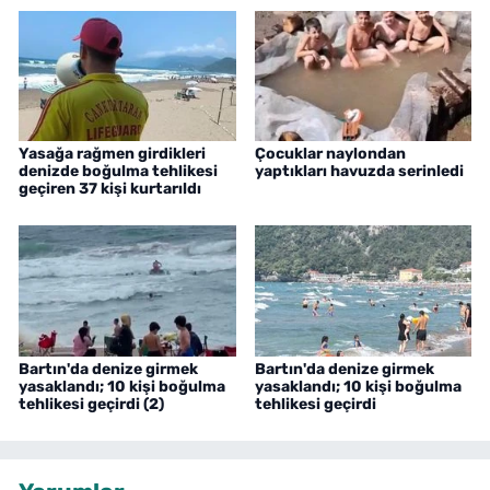
Yasağa rağmen girdikleri
Çocuklar naylondan
denizde boğulma tehlikesi
yaptıkları havuzda serinledi
geçiren 37 kişi kurtarıldı
Bartın'da denize girmek
Bartın'da denize girmek
yasaklandı; 10 kişi boğulma
yasaklandı; 10 kişi boğulma
tehlikesi geçirdi (2)
tehlikesi geçirdi