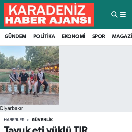
Hava Durumu
GÜNDEM
POLİTİKA
EKONOMİ
SPOR
MAGAZ
Trafik Durumu
Süper Lig Puan Durumu ve Fikstür
Tüm Manşetler
Son Dakika Haberleri
Haber Arşivi
Diyarbakır
HABERLER
GÜVENLIK
Tavuk eti yüklü TIR,