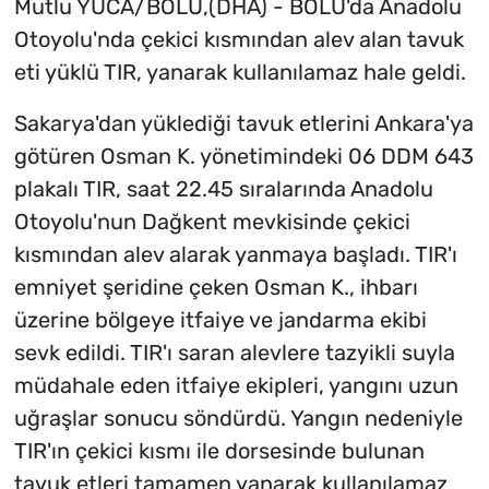
Mutlu YUCA/BOLU,(DHA) - BOLU'da Anadolu
Otoyolu'nda çekici kısmından alev alan tavuk
eti yüklü TIR, yanarak kullanılamaz hale geldi.
Sakarya'dan yüklediği tavuk etlerini Ankara'ya
götüren Osman K. yönetimindeki 06 DDM 643
plakalı TIR, saat 22.45 sıralarında Anadolu
Otoyolu'nun Dağkent mevkisinde çekici
kısmından alev alarak yanmaya başladı. TIR'ı
emniyet şeridine çeken Osman K., ihbarı
üzerine bölgeye itfaiye ve jandarma ekibi
sevk edildi. TIR'ı saran alevlere tazyikli suyla
müdahale eden itfaiye ekipleri, yangını uzun
uğraşlar sonucu söndürdü. Yangın nedeniyle
TIR'ın çekici kısmı ile dorsesinde bulunan
tavuk etleri tamamen yanarak kullanılamaz