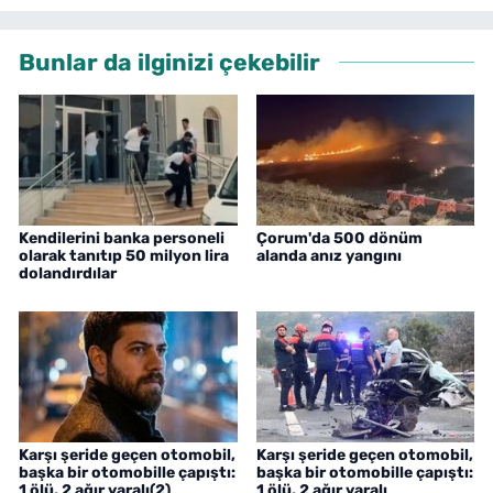
Bunlar da ilginizi çekebilir
Kendilerini banka personeli
Çorum'da 500 dönüm
olarak tanıtıp 50 milyon lira
alanda anız yangını
dolandırdılar
Karşı şeride geçen otomobil,
Karşı şeride geçen otomobil,
başka bir otomobille çapıştı:
başka bir otomobille çapıştı:
1 ölü, 2 ağır yaralı(2)
1 ölü, 2 ağır yaralı