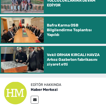
YOLCULUKLARINA DEVAM
EDİYOR
Bafra Karma OSB
Bilgilendirme Toplantısı
Yapıldı
Vekil ORHAN KIRCALI HAVZA
Arkoz Gazbeton fabrikasını
ziyaret etti
EDITÖR HAKKINDA
Haber Merkezi