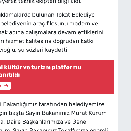
eyerek teknik ekipten bilgi aldı.
ıklamalarda bulunan Tokat Belediye
belediyenin araç filosunu modern ve
mak adına çalışmalara devam ettiklerini
rin hizmet kalitesine doğrudan katkı
ıoğlu, şu sözleri kaydetti:
tal kültür ve turizm platformu
anıtıldı
e
liği Bakanlığımız tarafından belediyemize
 için başta Sayın Bakanımız Murat Kurum
a, Daire Başkanlarımıza ve Genel
m. Sayın Bakanımız Tokat'ımıza önemli