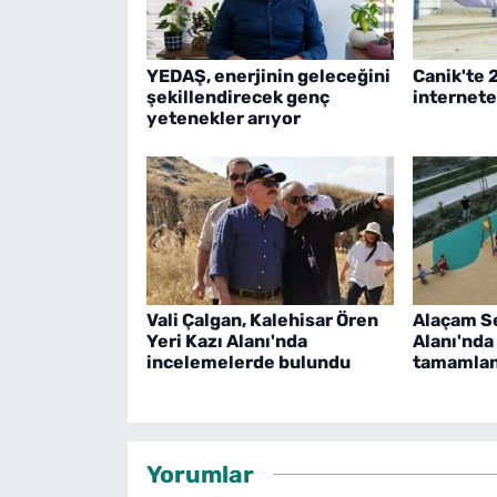
YEDAŞ, enerjinin geleceğini
Canik'te 
şekillendirecek genç
internet
yetenekler arıyor
Vali Çalgan, Kalehisar Ören
Alaçam S
Yeri Kazı Alanı'nda
Alanı'nda
incelemelerde bulundu
tamamlan
Yorumlar