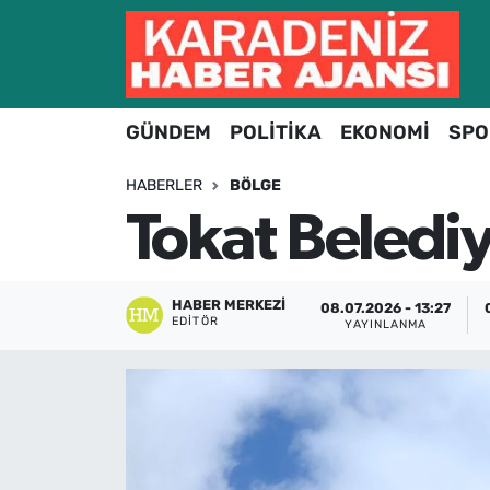
Hava Durumu
GÜNDEM
POLİTİKA
EKONOMİ
SPO
Trafik Durumu
HABERLER
BÖLGE
Süper Lig Puan Durumu ve Fikstür
Tokat Belediy
Tüm Manşetler
Son Dakika Haberleri
HABER MERKEZI
08.07.2026 - 13:27
EDITÖR
YAYINLANMA
Haber Arşivi