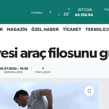
Fo
BITCOIN
°
20
65.130,04
1.2
DOLAR
47,7106
0.17
R
MAGAZİN
ÖZEL HABER
TİCARET
TEKNOLOJ
EURO
55,1652
0.27
STERLİN
64,4046
0.35
esi araç filosunu 
GRAM ALTIN
6648.99
2.59
BİST100
13.773
-19
08.07.2026 - 13:35
1
GÜNCELLEME
PAYLAŞIM