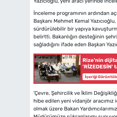
Yazıcıoğlu, yeni aracı yerinde incel
İnceleme programının ardından aç
Başkanı Mehmet Kemal Yazıcıoğlu, 
sürdürülebilir bir yapıya kavuştur
belirtti. Bakanlığın desteğinin şeh
sağladığını ifade eden Başkan Yazıc
Rize'nin diji
'RİZEDESİN' t
İçeriği Görüntül
'Çevre, Şehircilik ve İklim Değişik
hibe edilen yeni vidanjör aracımız
olmak üzere Bakan Yardımcılarımız
Müdürümüze şükranlarımı sunuyoru