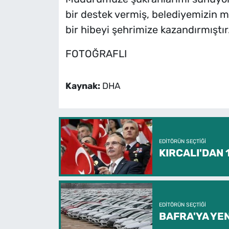
bir destek vermiş, belediyemizin m
bir hibeyi şehrimize kazandırmıştır
FOTOĞRAFLI
Kaynak:
DHA
EDITÖRÜN SEÇTIĞI
KIRCALI'DAN
EDITÖRÜN SEÇTIĞI
BAFRA'YA YEN