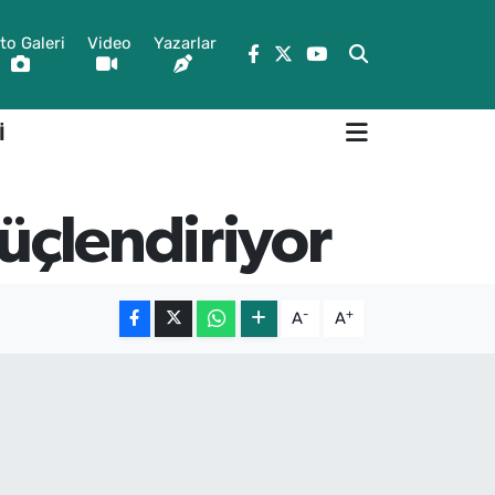
to Galeri
Video
Yazarlar
İ
güçlendiriyor
-
+
A
A