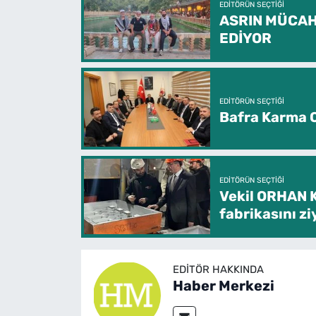
EDITÖRÜN SEÇTIĞI
ASRIN MÜCAH
EDİYOR
EDITÖRÜN SEÇTIĞI
Bafra Karma O
EDITÖRÜN SEÇTIĞI
Vekil ORHAN 
fabrikasını zi
EDITÖR HAKKINDA
Haber Merkezi