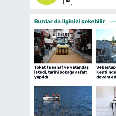
Bunlar da ilginizi çekebilir
Tokat'ta esnaf ve vatandaş
Sebastapo
istedi, tarihi sokağa asfalt
Kenti'nde
yapıldı
devam ed