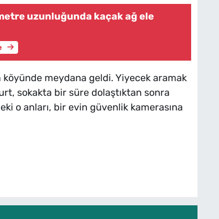
metre uzunluğunda kaçak ağ ele
e
aya köyünde meydana geldi. Yiyecek aramak
urt, sokakta bir süre dolaştıktan sonra
ki o anları, bir evin güvenlik kamerasına