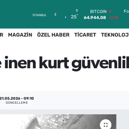
Fo
BITCOIN
°
25
64.944,08
-0.18
DOLAR
47,7436
0.18
R
MAGAZİN
ÖZEL HABER
TİCARET
TEKNOLOJ
EURO
55,2510
0.32
STERLİN
64,4811
0.38
 inen kurt güvenli
GRAM ALTIN
6660.55
0.03
BİST100
13.779
-14
21.05.2026 - 09:10
GÜNCELLEME