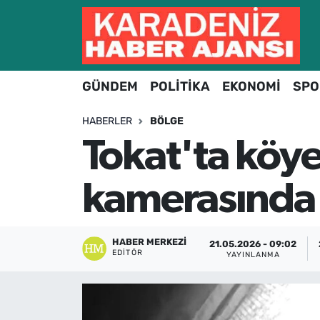
Hava Durumu
GÜNDEM
POLİTİKA
EKONOMİ
SPO
Trafik Durumu
HABERLER
BÖLGE
Süper Lig Puan Durumu ve Fikstür
Tokat'ta köye
Tüm Manşetler
kamerasında
Son Dakika Haberleri
Haber Arşivi
HABER MERKEZI
21.05.2026 - 09:02
EDITÖR
YAYINLANMA