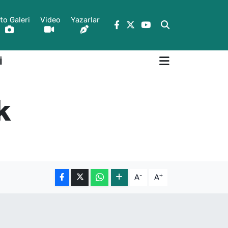
to Galeri
Video
Yazarlar
İ
k
-
+
A
A