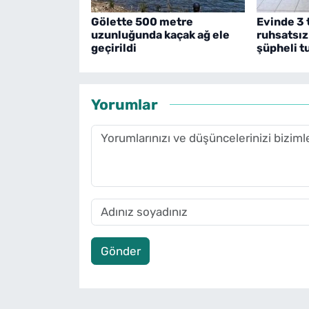
Gölette 500 metre
Evinde 3 
uzunluğunda kaçak ağ ele
ruhsatsız
geçirildi
şüpheli t
Yorumlar
Gönder