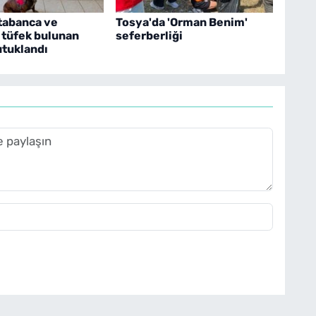
tabanca ve
Tosya'da 'Orman Benim'
 tüfek bulunan
seferberliği
utuklandı