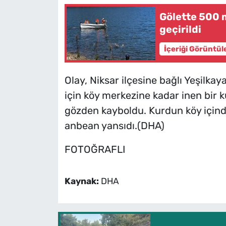
Gölette 500 
geçirildi
İçeriği Görüntül
Olay, Niksar ilçesine bağlı Yeşilk
için köy merkezine kadar inen bir k
gözden kayboldu. Kurdun köy içinde
anbean yansıdı.(DHA)
FOTOĞRAFLI
Kaynak:
DHA