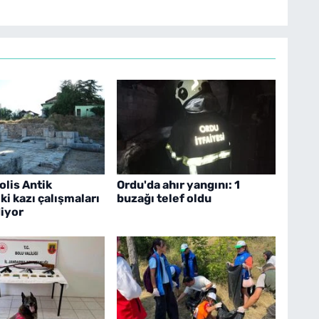
lis Antik
Ordu'da ahır yangını: 1
ki kazı çalışmaları
buzağı telef oldu
iyor