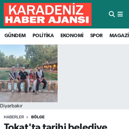
Hava Durumu
GÜNDEM
POLİTİKA
EKONOMİ
SPOR
MAGAZ
Trafik Durumu
Süper Lig Puan Durumu ve Fikstür
Tüm Manşetler
Son Dakika Haberleri
Haber Arşivi
Diyarbakır
HABERLER
BÖLGE
Tokat'ta tarihi belediye