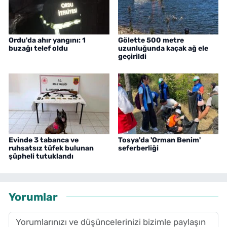
Ordu'da ahır yangını: 1
Gölette 500 metre
buzağı telef oldu
uzunluğunda kaçak ağ ele
geçirildi
Evinde 3 tabanca ve
Tosya'da 'Orman Benim'
ruhsatsız tüfek bulunan
seferberliği
şüpheli tutuklandı
Yorumlar