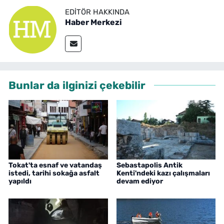
EDITÖR HAKKINDA
Haber Merkezi
Bunlar da ilginizi çekebilir
Tokat'ta esnaf ve vatandaş
Sebastapolis Antik
istedi, tarihi sokağa asfalt
Kenti'ndeki kazı çalışmaları
yapıldı
devam ediyor