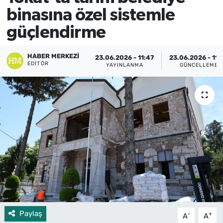
binasına özel sistemle
güçlendirme
HABER MERKEZI
23.06.2026 - 11:47
23.06.2026 - 11:
EDITÖR
YAYINLANMA
GÜNCELLEME
Paylaş
-
+
A
A