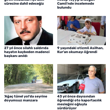
sürecine dahil edeceğiz
Camii'nde incelemede
bulundu
27 yıl önce silahlı saldırıda
9 yaşındaki otizmli Asilhan,
hayatın kaybeden madenci
Kur'an okumayı öğrendi
başkanı anıldı
'Ağaç tünel yol'da seyrine
43 yıl önce dayısından
doyumsuz manzara
öğrendiği oto kaportacılık
mesleğini oğluyla
sürdürüyor