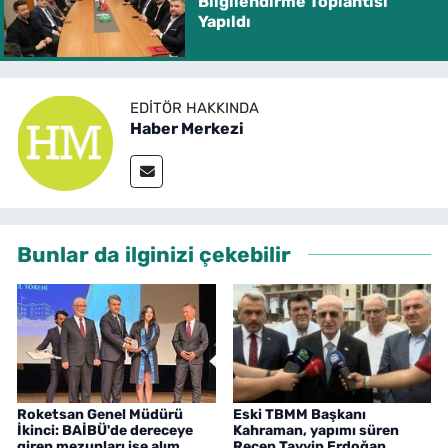
Bilgilendirme Toplantısı
Yapıldı
EDITÖR HAKKINDA
Haber Merkezi
Bunlar da ilginizi çekebilir
Roketsan Genel Müdürü
Eski TBMM Başkanı
İkinci: BAİBÜ'de dereceye
Kahraman, yapımı süren
giren mezunları işe alım
Recep Tayyip Erdoğan