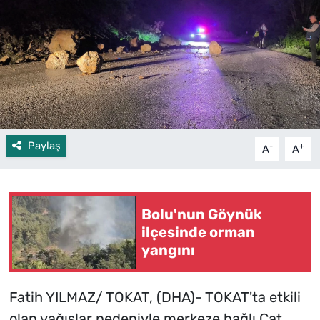
Paylaş
-
+
A
A
Bolu'nun Göynük
ilçesinde orman
yangını
Fatih YILMAZ/ TOKAT, (DHA)- TOKAT'ta etkili
olan yağışlar nedeniyle merkeze bağlı Çat