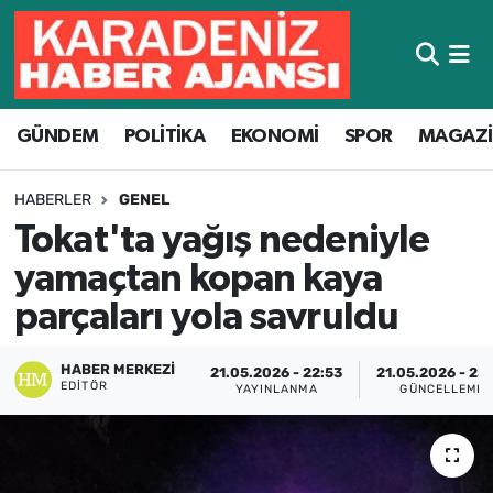
Hava Durumu
GÜNDEM
POLİTİKA
EKONOMİ
SPOR
MAGAZ
Trafik Durumu
Süper Lig Puan Durumu ve Fikstür
HABERLER
GENEL
Tokat'ta yağış nedeniyle
Tüm Manşetler
yamaçtan kopan kaya
Son Dakika Haberleri
parçaları yola savruldu
Haber Arşivi
HABER MERKEZI
21.05.2026 - 22:53
21.05.2026 - 23
EDITÖR
YAYINLANMA
GÜNCELLEME