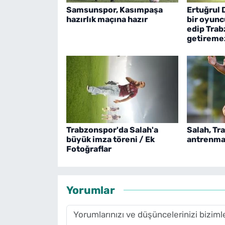
Samsunspor, Kasımpaşa
Ertuğrul 
hazırlık maçına hazır
bir oyunc
edip Trab
getireme
Trabzonspor'da Salah'a
Salah, Tr
büyük imza töreni / Ek
antrenman
Fotoğraflar
Yorumlar