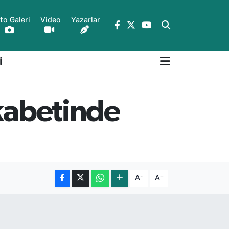
to Galeri
Video
Yazarlar
İ
ekabetinde
-
+
A
A