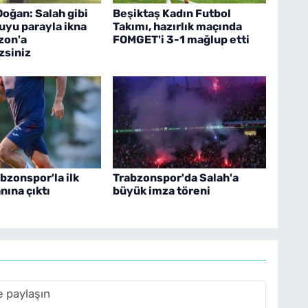
Doğan: Salah gibi
Beşiktaş Kadın Futbol
uyu parayla ikna
Takımı, hazırlık maçında
zon'a
FOMGET'i 3-1 mağlup etti
zsiniz
abzonspor'la ilk
Trabzonspor'da Salah'a
ına çıktı
büyük imza töreni