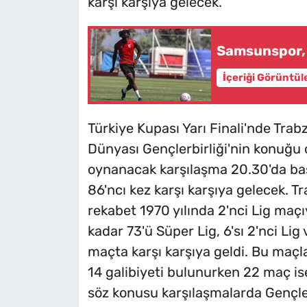
karşı karşıya gelecek.
Samsunspor, 
İçeriği Görüntül
Türkiye Kupası Yarı Finali'nde Tr
Dünyası Gençlerbirliği'nin konuğ
oynanacak karşılaşma 20.30'da başl
86'ncı kez karşı karşıya gelecek. Tr
rekabet 1970 yılında 2'nci Lig maç
kadar 73'ü Süper Lig, 6'sı 2'nci Lig
maçta karşı karşıya geldi. Bu maçl
14 galibiyeti bulunurken 22 maç is
söz konusu karşılaşmalarda Gençlerb