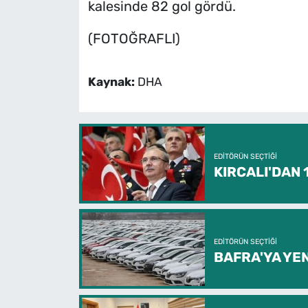
kalesinde 82 gol gördü.
(FOTOĞRAFLI)
Kaynak:
DHA
EDITÖRÜN SEÇTIĞI
KIRCALI'DAN
EDITÖRÜN SEÇTIĞI
BAFRA'YA YEN