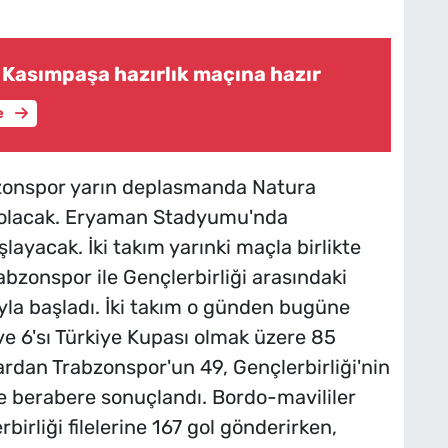
Kasımpaşa hazırlık maçına hazır
e
abzonspor yarın deplasmanda Natura
u olacak. Eryaman Stadyumu'nda
ayacak. İki takım yarınki maçla birlikte
abzonspor ile Gençlerbirliği arasındaki
ıyla başladı. İki takım o günden bugüne
 ve 6'sı Türkiye Kupası olmak üzere 85
ardan Trabzonspor'un 49, Gençlerbirliği'nin
e berabere sonuçlandı. Bordo-mavililer
irliği filelerine 167 gol gönderirken,