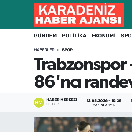
Hava Durumu
GÜNDEM
POLİTİKA
EKONOMİ
SPO
Trafik Durumu
HABERLER
SPOR
Süper Lig Puan Durumu ve Fikstür
Trabzonspor -
Tüm Manşetler
86'ncı rande
Son Dakika Haberleri
Haber Arşivi
HABER MERKEZI
12.05.2026 - 10:25
EDITÖR
YAYINLANMA