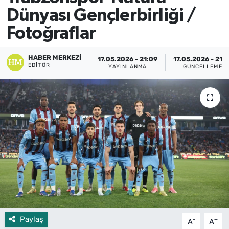
Dünyası Gençlerbirliği /
Fotoğraflar
HABER MERKEZI
17.05.2026 - 21:09
17.05.2026 - 21:1
EDITÖR
YAYINLANMA
GÜNCELLEME
Paylaş
-
+
A
A