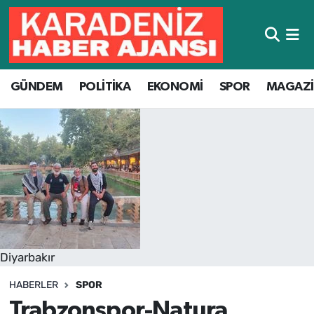
Hava Durumu
GÜNDEM
POLİTİKA
EKONOMİ
SPOR
MAGAZ
Trafik Durumu
Süper Lig Puan Durumu ve Fikstür
Tüm Manşetler
Son Dakika Haberleri
Haber Arşivi
Diyarbakır
HABERLER
SPOR
Trabzonspor-Natura