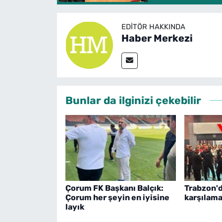
EDITÖR HAKKINDA
Haber Merkezi
Bunlar da ilginizi çekebilir
Çorum FK Başkanı Balçık:
Trabzon'd
Çorum her şeyin en iyisine
karşılama
layık