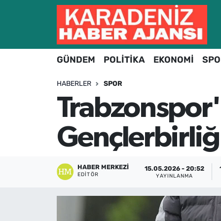
Hava Durumu
GÜNDEM
POLİTİKA
EKONOMİ
SPO
Trafik Durumu
HABERLER
SPOR
Süper Lig Puan Durumu ve Fikstür
Trabzonspor'
Tüm Manşetler
Gençlerbirliği
Son Dakika Haberleri
Haber Arşivi
HABER MERKEZI
15.05.2026 - 20:52
EDITÖR
YAYINLANMA