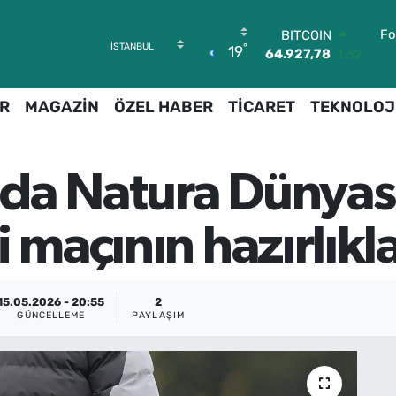
Fo
BITCOIN
°
19
64.927,78
1.32
DOLAR
47,5894
0.08
R
MAGAZİN
ÖZEL HABER
TİCARET
TEKNOLOJ
EURO
55,0398
-0.02
STERLİN
64,1581
0.16
da Natura Dünyas
GRAM ALTIN
6508.83
4.44
BİST100
 maçının hazırlıkla
13.703
11
15.05.2026 - 20:55
2
GÜNCELLEME
PAYLAŞIM