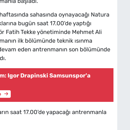
nmanla başladı.
 haftasında sahasında oynayacağı Natura
klarına bugün saat 17.00'de yaptığı
tör Fatih Tekke yönetiminde Mehmet Ali
nmanın ilk bölümünde teknik ısınma
yla devam eden antrenmanın son bölümünde
dı.
ım: Igor Drapinski Samsunspor'a
e
 yarın saat 17.00'de yapacağı antrenmanla