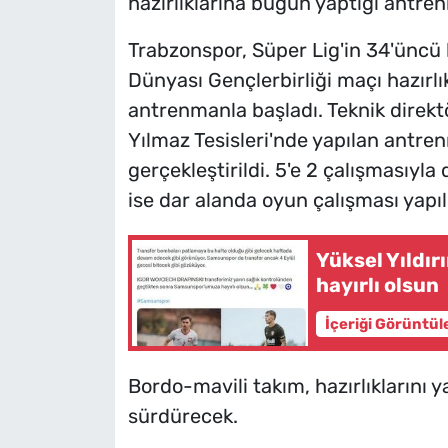
hazırlıklarına bugün yaptığı antre
Trabzonspor, Süper Lig'in 34'üncü
Dünyası Gençlerbirliği maçı hazırlı
antrenmanla başladı. Teknik direk
Yılmaz Tesisleri'nde yapılan antre
gerçekleştirildi. 5'e 2 çalışması
ise dar alanda oyun çalışması yapıl
Yüksel Yıldır
hayırlı olsun
İçeriği Görüntül
Bordo-mavili takım, hazırlıklarını
sürdürecek.