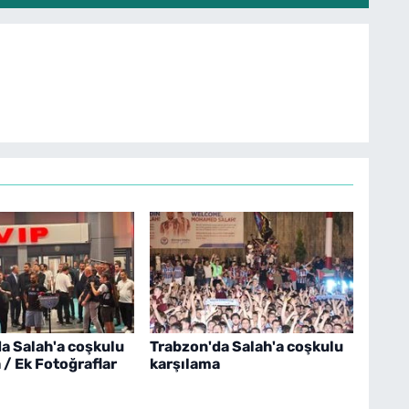
a Salah'a coşkulu
Trabzon'da Salah'a coşkulu
 / Ek Fotoğraflar
karşılama