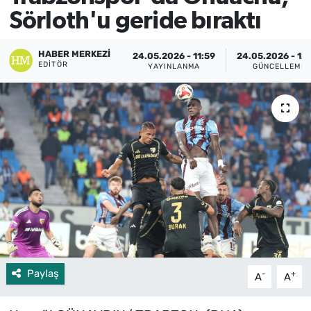
Sörloth'u geride bıraktı
HABER MERKEZI
24.05.2026 - 11:59
24.05.2026 - 12
EDITÖR
YAYINLANMA
GÜNCELLEME
Paylaş
-
+
A
A