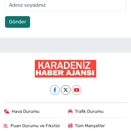
Gönder
Hava Durumu
Trafik Durumu
Puan Durumu ve Fikstür
Tüm Manşetler