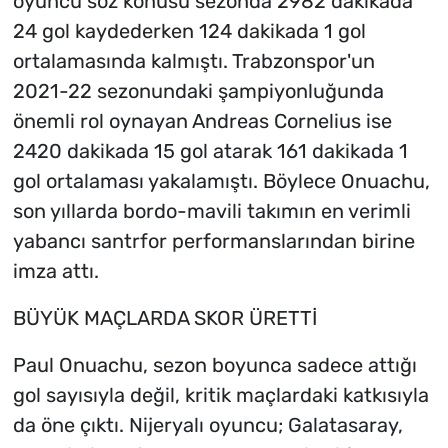
oyuncu söz konusu sezonda 2982 dakikada
24 gol kaydederken 124 dakikada 1 gol
ortalamasında kalmıştı. Trabzonspor'un
2021-22 sezonundaki şampiyonluğunda
önemli rol oynayan Andreas Cornelius ise
2420 dakikada 15 gol atarak 161 dakikada 1
gol ortalaması yakalamıştı. Böylece Onuachu,
son yıllarda bordo-mavili takımın en verimli
yabancı santrfor performanslarından birine
imza attı.
BÜYÜK MAÇLARDA SKOR ÜRETTİ
Paul Onuachu, sezon boyunca sadece attığı
gol sayısıyla değil, kritik maçlardaki katkısıyla
da öne çıktı. Nijeryalı oyuncu; Galatasaray,