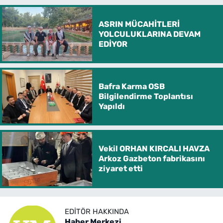
ASRIN MÜCAHİTLERİ
YOLCULUKLARINA DEVAM
EDİYOR
Bafra Karma OSB
Bilgilendirme Toplantısı
Yapıldı
Vekil ORHAN KIRCALI HAVZA
Arkoz Gazbeton fabrikasını
ziyaret etti
EDITÖR HAKKINDA
Haber Merkezi