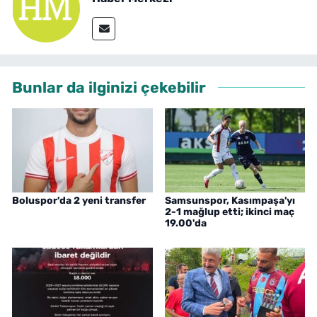
Bunlar da ilginizi çekebilir
Boluspor'da 2 yeni transfer
Samsunspor, Kasımpaşa'yı
2-1 mağlup etti; ikinci maç
19.00'da