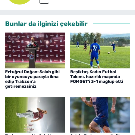
Bunlar da ilginizi çekebilir
Ertuğrul Doğan: Salah gibi
Beşiktaş Kadın Futbol
bir oyuncuyu parayla ikna
Takımı, hazırlık maçında
edip Trabzon'a
FOMGET'i 3-1 mağlup etti
getiremezsiniz