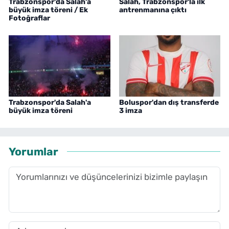
Trabzonspor'da Salah'a
Salah, Trabzonspor'la ilk
büyük imza töreni / Ek
antrenmanına çıktı
Fotoğraflar
Trabzonspor'da Salah'a
Boluspor'dan dış transferde
büyük imza töreni
3 imza
Yorumlar