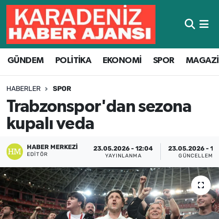
Hava Durumu
GÜNDEM
POLİTİKA
EKONOMİ
SPOR
MAGAZ
Trafik Durumu
Süper Lig Puan Durumu ve Fikstür
HABERLER
SPOR
Trabzonspor'dan sezona
Tüm Manşetler
kupalı veda
Son Dakika Haberleri
HABER MERKEZI
23.05.2026 - 12:04
23.05.2026 - 12
EDITÖR
YAYINLANMA
GÜNCELLEME
Haber Arşivi