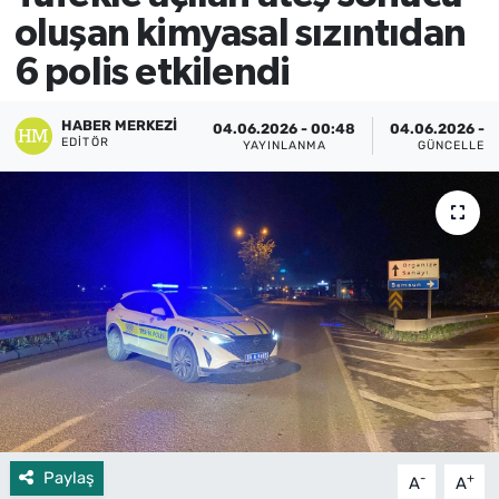
oluşan kimyasal sızıntıdan
6 polis etkilendi
HABER MERKEZI
04.06.2026 - 00:48
04.06.2026 - 
EDITÖR
YAYINLANMA
GÜNCELLEM
Paylaş
-
+
A
A