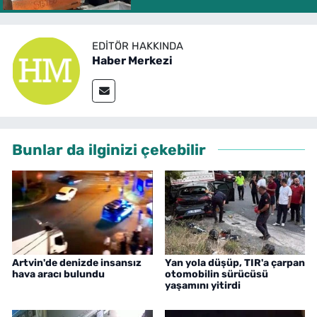
EDITÖR HAKKINDA
Haber Merkezi
Bunlar da ilginizi çekebilir
Artvin'de denizde insansız
Yan yola düşüp, TIR'a çarpan
hava aracı bulundu
otomobilin sürücüsü
yaşamını yitirdi