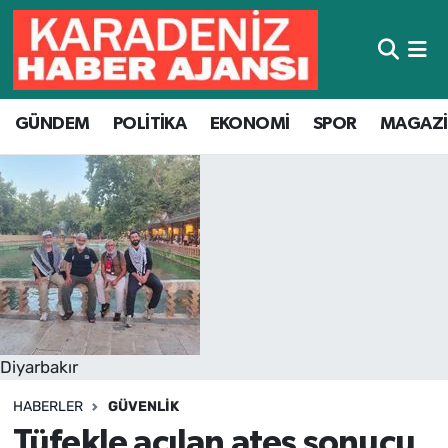
Hava Durumu
GÜNDEM
POLİTİKA
EKONOMİ
SPOR
MAGAZ
Trafik Durumu
Süper Lig Puan Durumu ve Fikstür
Tüm Manşetler
Son Dakika Haberleri
Haber Arşivi
Diyarbakır
HABERLER
GÜVENLIK
Tüfekle açılan ateş sonucu