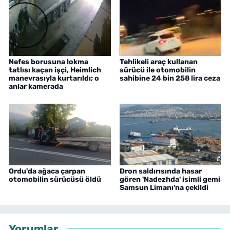
Nefes borusuna lokma
Tehlikeli araç kullanan
tatlısı kaçan işçi, Heimlich
sürücü ile otomobilin
manevrasıyla kurtarıldı; o
sahibine 24 bin 258 lira ceza
anlar kamerada
Ordu'da ağaca çarpan
Dron saldırısında hasar
otomobilin sürücüsü öldü
gören 'Nadezhda' isimli gemi
Samsun Limanı'na çekildi
Yorumlar