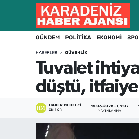
Hava Durumu
GÜNDEM
POLİTİKA
EKONOMİ
SPO
Trafik Durumu
HABERLER
GÜVENLIK
Süper Lig Puan Durumu ve Fikstür
Tuvalet ihtiy
Tüm Manşetler
düştü, itfaiye
Son Dakika Haberleri
Haber Arşivi
HABER MERKEZI
15.06.2026 - 09:07
EDITÖR
YAYINLANMA