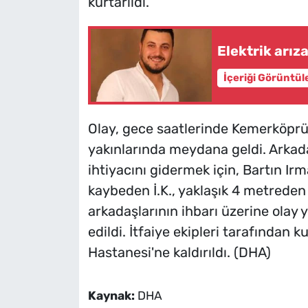
kurtarıldı.
Elektrik arız
İçeriği Görüntül
Olay, gece saatlerinde Kemerköprü 
yakınlarında meydana geldi. Arkadaşı
ihtiyacını gidermek için, Bartın Ir
kaybeden İ.K., yaklaşık 4 metrede
arkadaşlarının ihbarı üzerine olay ye
edildi. İtfaiye ekipleri tarafından k
Hastanesi'ne kaldırıldı. (DHA)
Kaynak:
DHA