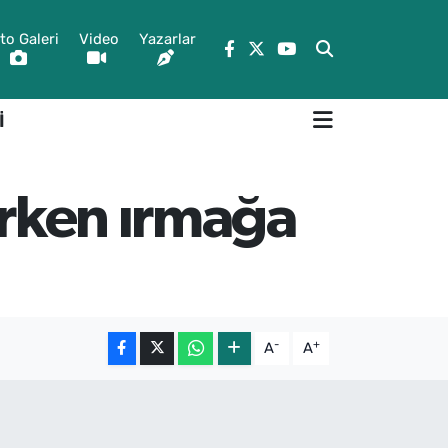
to Galeri
Video
Yazarlar
İ
erken ırmağa
-
+
A
A