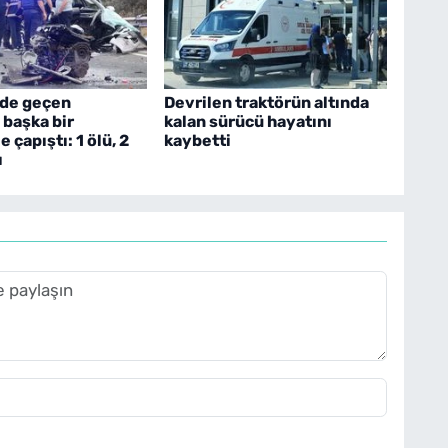
ide geçen
Devrilen traktörün altında
 başka bir
kalan sürücü hayatını
 çapıştı: 1 ölü, 2
kaybetti
ı