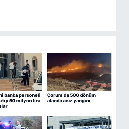
ni banka personeli
Çorum'da 500 dönüm
ıtıp 50 milyon lira
alanda anız yangını
ılar