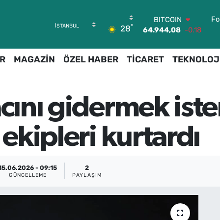
Fo
BITCOIN
°
28
64.944,08
-0.18
DOLAR
47,7436
0.18
R
MAGAZİN
ÖZEL HABER
TİCARET
TEKNOLOJ
EURO
55,2510
0.32
STERLİN
64,4811
0.38
acını gidermek ist
GRAM ALTIN
6660.55
0.03
BİST100
 ekipleri kurtardı
13.779
-14
15.06.2026 - 09:15
2
GÜNCELLEME
PAYLAŞIM