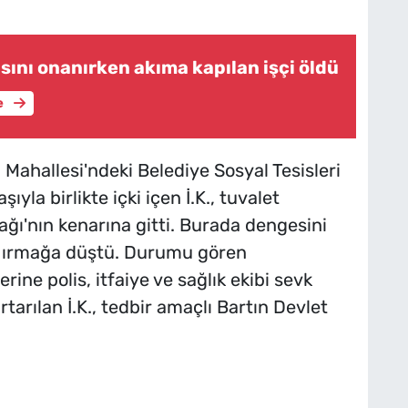
asını onanırken akıma kapılan işçi öldü
e
Mahallesi'ndeki Belediye Sosyal Tesisleri
yla birlikte içki içen İ.K., tuvalet
mağı'nın kenarına gitti. Burada dengesini
n ırmağa düştü. Durumu gören
rine polis, itfaiye ve sağlık ekibi sevk
urtarılan İ.K., tedbir amaçlı Bartın Devlet