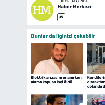
EDITÖR HAKKINDA
Haber Merkezi
Bunlar da ilginizi çekebilir
Elektrik arızasını onanırken
Kendileri
akıma kapılan işçi öldü
olarak tan
dolandırd