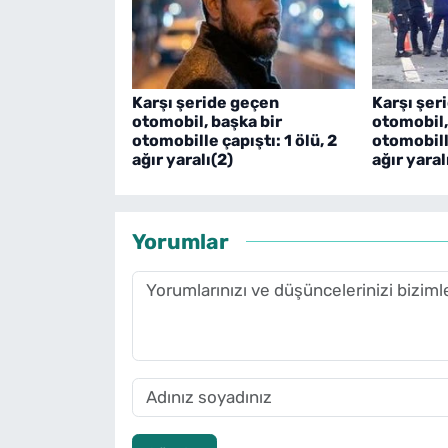
Karşı şeride geçen
Karşı şer
otomobil, başka bir
otomobil,
otomobille çapıştı: 1 ölü, 2
otomobille
ağır yaralı(2)
ağır yaral
Yorumlar