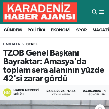
Hava Durumu
GÜNDEM
POLİTİKA
EKONOMİ
SPOR
MAGAZ
Trafik Durumu
Süper Lig Puan Durumu ve Fikstür
HABERLER
GENEL
TZOB Genel Başkanı
Tüm Manşetler
Bayraktar: Amasya'da
Son Dakika Haberleri
toplam sera alanının yüzde
42'si zarar gördü
Haber Arşivi
HABER MERKEZI
23.05.2026 - 17:56
23.05.2026 - 18
EDITÖR
YAYINLANMA
GÜNCELLEME