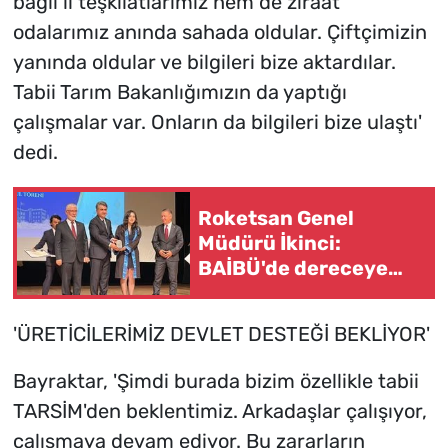
bağlı il teşkilatlarımız hem de ziraat
odalarımız anında sahada oldular. Çiftçimizin
yanında oldular ve bilgileri bize aktardılar.
Tabii Tarım Bakanlığımızın da yaptığı
çalışmalar var. Onların da bilgileri bize ulaştı'
dedi.
Roketsan Genel
Müdürü İkinci:
BAİBÜ'de dereceye
giren mezunları işe
alım sürecine dahil
'ÜRETİCİLERİMİZ DEVLET DESTEĞİ BEKLİYOR'
edeceğiz
Bayraktar, 'Şimdi burada bizim özellikle tabii
TARSİM'den beklentimiz. Arkadaşlar çalışıyor,
çalışmaya devam ediyor. Bu zararların