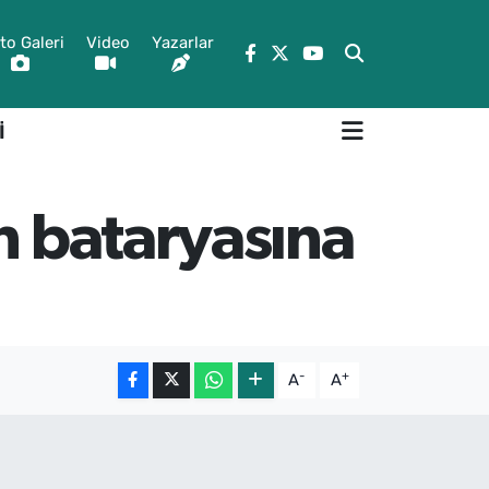
to Galeri
Video
Yazarlar
İ
n bataryasına
-
+
A
A