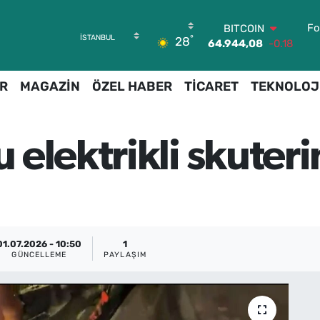
Fo
BITCOIN
°
28
64.944,08
-0.18
DOLAR
47,7436
0.18
R
MAGAZİN
ÖZEL HABER
TİCARET
TEKNOLOJ
EURO
55,2510
0.32
STERLİN
64,4811
0.38
elektrikli skuteri
GRAM ALTIN
6660.55
0.03
BİST100
13.779
-14
01.07.2026 - 10:50
1
GÜNCELLEME
PAYLAŞIM