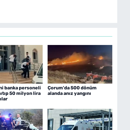
ni banka personeli
Çorum'da 500 dönüm
ıtıp 50 milyon lira
alanda anız yangını
ılar