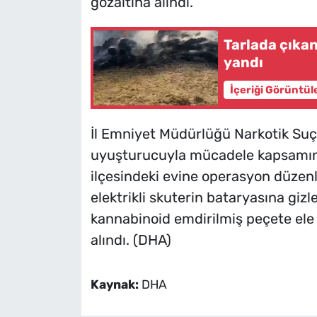
gözaltına alındı.
Tarlada çıka
yandı
İçeriği Görüntül
İl Emniyet Müdürlüğü Narkotik Suç
uyuşturucuyla mücadele kapsamında
ilçesindeki evine operasyon düzenl
elektrikli skuterin bataryasına giz
kannabinoid emdirilmiş peçete ele ge
alındı. (DHA)
Kaynak:
DHA