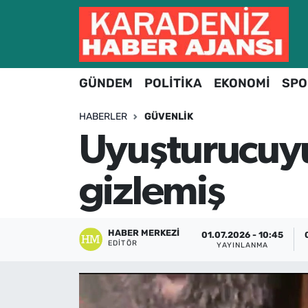
Hava Durumu
GÜNDEM
POLİTİKA
EKONOMİ
SPO
Trafik Durumu
HABERLER
GÜVENLIK
Süper Lig Puan Durumu ve Fikstür
Uyuşturucuyu 
Tüm Manşetler
gizlemiş
Son Dakika Haberleri
Haber Arşivi
HABER MERKEZI
01.07.2026 - 10:45
EDITÖR
YAYINLANMA