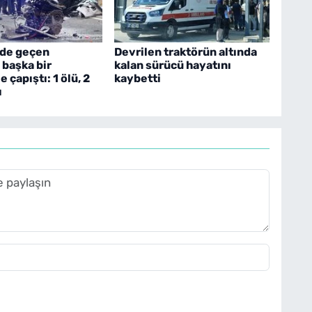
ide geçen
Devrilen traktörün altında
 başka bir
kalan sürücü hayatını
 çapıştı: 1 ölü, 2
kaybetti
ı