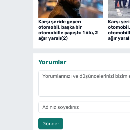
Karşı şeride geçen
Karşı şer
otomobil, başka bir
otomobil,
otomobille çapıştı: 1 ölü, 2
otomobille
ağır yaralı(2)
ağır yaral
Yorumlar
Gönder