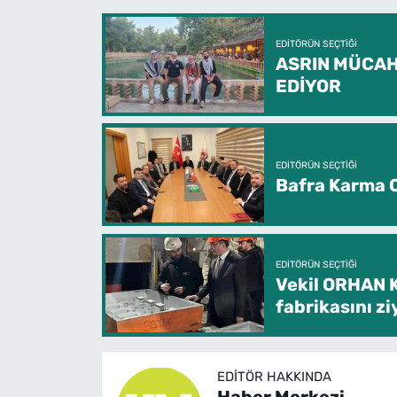
EDITÖRÜN SEÇTIĞI
ASRIN MÜCAH
EDİYOR
EDITÖRÜN SEÇTIĞI
Bafra Karma O
EDITÖRÜN SEÇTIĞI
Vekil ORHAN 
fabrikasını zi
EDITÖR HAKKINDA
Haber Merkezi