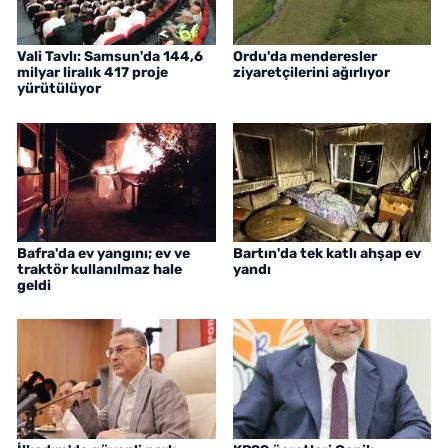
Vali Tavlı: Samsun'da 144,6
Ordu'da menderesler
milyar liralık 417 proje
ziyaretçilerini ağırlıyor
yürütülüyor
Bafra'da ev yangını; ev ve
Bartın'da tek katlı ahşap ev
traktör kullanılmaz hale
yandı
geldi