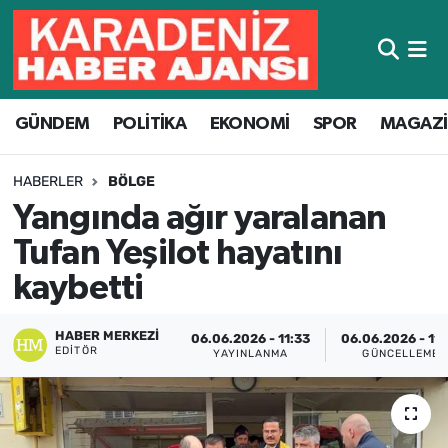
Hava Durumu
GÜNDEM
POLİTİKA
EKONOMİ
SPOR
MAGAZ
Trafik Durumu
Süper Lig Puan Durumu ve Fikstür
HABERLER
BÖLGE
Yangında ağır yaralanan
Tüm Manşetler
Tufan Yeşilot hayatını
Son Dakika Haberleri
kaybetti
Haber Arşivi
HABER MERKEZI
06.06.2026 - 11:33
06.06.2026 - 11:
EDITÖR
YAYINLANMA
GÜNCELLEME