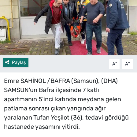
Paylaş
-
+
A
A
Emre SAHİNOL /BAFRA (Samsun), (DHA)-
SAMSUN'un Bafra ilçesinde 7 katlı
apartmanın 5'inci katında meydana gelen
patlama sonrası çıkan yangında ağır
yaralanan Tufan Yeşilot (36), tedavi gördüğü
hastanede yaşamını yitirdi.