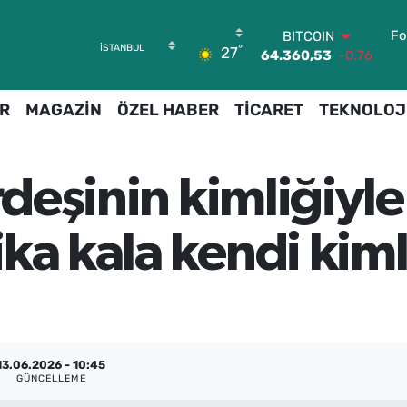
BITCOIN
Fo
64.360,53
-0.76
°
27
DOLAR
47,7143
0.16
EURO
R
MAGAZİN
ÖZEL HABER
TİCARET
TEKNOLOJ
55,0317
-0.02
STERLİN
64,2463
0.07
rdeşinin kimliğiyle
GRAM ALTIN
6574.81
1.44
BİST100
ka kala kendi kiml
13.887
64
13.06.2026 - 10:45
GÜNCELLEME