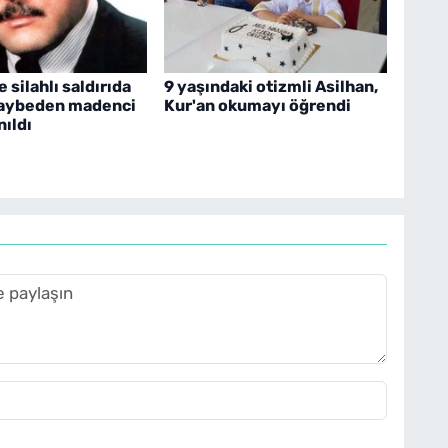
e silahlı saldırıda
9 yaşındaki otizmli Asilhan,
kaybeden madenci
Kur'an okumayı öğrendi
nıldı