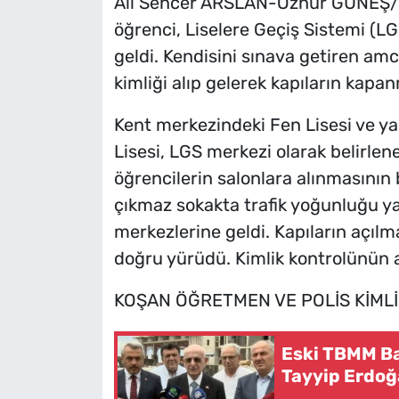
Ali Sencer ARSLAN-Öznur GÜNEŞ
öğrenci, Liselere Geçiş Sistemi (LGS
geldi. Kendisini sınava getiren amc
kimliği alıp gelerek kapıların kapa
Kent merkezindeki Fen Lisesi ve y
Lisesi, LGS merkezi olarak belirlene
öğrencilerin salonlara alınmasının 
çıkmaz sokakta trafik yoğunluğu ya
merkezlerine geldi. Kapıların açılma
doğru yürüdü. Kimlik kontrolünün ar
KOŞAN ÖĞRETMEN VE POLİS KİMLİĞ
Eski TBMM Ba
Tayyip Erdoğ