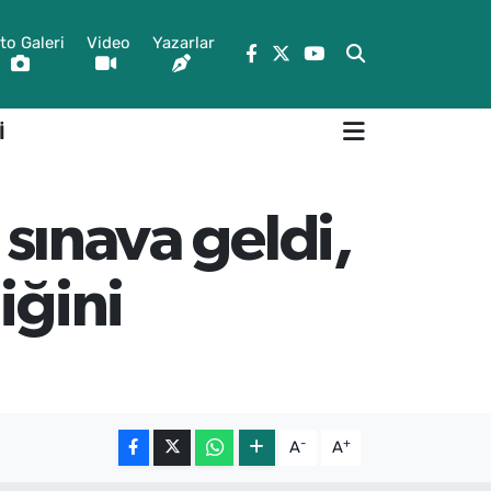
to Galeri
Video
Yazarlar
İ
 sınava geldi,
iğini
-
+
A
A