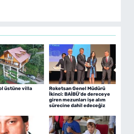
ol üstüne villa
Roketsan Genel Müdürü
İkinci: BAİBÜ'de dereceye
giren mezunları işe alım
sürecine dahil edeceğiz