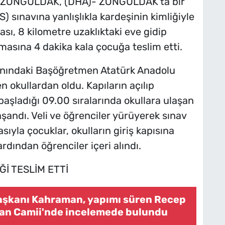
/ZONGULDAK, (DHA)- ZONGULDAK'ta bir
) sınavına yanlışlıkla kardeşinin kimliğiyle
ası, 8 kilometre uzaklıktaki eve gidip
nmasına 4 dakika kala çocuğa teslim etti.
anındaki Başöğretmen Atatürk Anadolu
n okullardan oldu. Kapıların açılıp
başladığı 09.00 sıralarında okullara ulaşan
şandı. Veli ve öğrenciler yürüyerek sınav
sıyla çocuklar, okulların giriş kapısına
dından öğrenciler içeri alındı.
İ TESLİM ETTİ
şkanı Kahraman, yapımı süren Recep
an Camii'nde incelemede bulundu