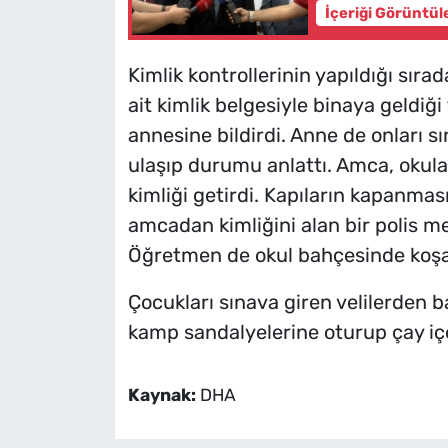
İçeriği Görüntül
Kimlik kontrollerinin yapıldığı sıra
ait kimlik belgesiyle binaya geldiğ
annesine bildirdi. Anne de onları 
ulaşıp durumu anlattı. Amca, okula 
kimliği getirdi. Kapıların kapanmas
amcadan kimliğini alan bir polis m
Öğretmen de okul bahçesinde koşar
Çocukları sınava giren velilerden ba
kamp sandalyelerine oturup çay iç
Kaynak:
DHA