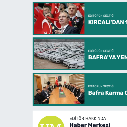
EDITÖRÜN SEÇTIĞI
KIRCALI'DAN
EDITÖRÜN SEÇTIĞI
BAFRA'YA YEN
EDITÖRÜN SEÇTIĞI
Bafra Karma O
EDITÖR HAKKINDA
Haber Merkezi