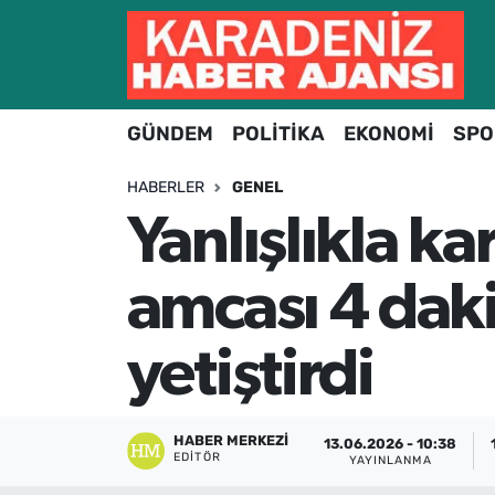
Hava Durumu
GÜNDEM
POLİTİKA
EKONOMİ
SPO
Trafik Durumu
HABERLER
GENEL
Süper Lig Puan Durumu ve Fikstür
Yanlışlıkla ka
Tüm Manşetler
amcası 4 daki
Son Dakika Haberleri
yetiştirdi
Haber Arşivi
HABER MERKEZI
13.06.2026 - 10:38
EDITÖR
YAYINLANMA