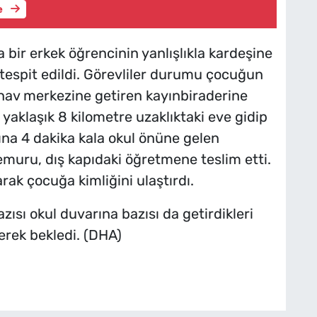
e
da bir erkek öğrencinin yanlışlıkla kardeşine
i tespit edildi. Görevliler durumu çocuğun
sınav merkezine getiren kayınbiraderine
yaklaşık 8 kilometre uzaklıktaki eve gidip
ına 4 dakika kala okul önüne gelen
emuru, dış kapıdaki öğretmene teslim etti.
ak çocuğa kimliğini ulaştırdı.
zısı okul duvarına bazısı da getirdikleri
erek bekledi. (DHA)