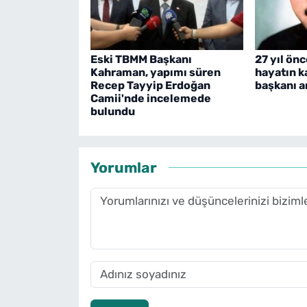
Eski TBMM Başkanı
27 yıl önc
Kahraman, yapımı süren
hayatın 
Recep Tayyip Erdoğan
başkanı a
Camii'nde incelemede
bulundu
Yorumlar