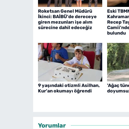
Roketsan Genel Müdürü
Eski TBM
İkinci: BAİBÜ'de dereceye
Kahraman
giren mezunları işe alım
Recep Ta
sürecine dahil edeceğiz
Camii'nd
bulundu
9 yaşındaki otizmli Asilhan,
'Ağaç tün
Kur'an okumayı öğrendi
doyumsu
Yorumlar