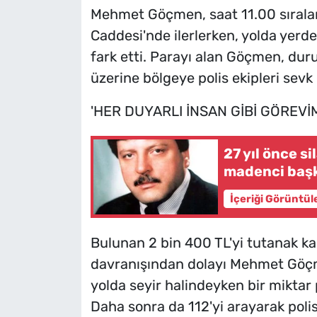
Mehmet Göçmen, saat 11.00 sıraları
Caddesi'nde ilerlerken, yolda yerde
fark etti. Parayı alan Göçmen, duru
üzerine bölgeye polis ekipleri sevk 
'HER DUYARLI İNSAN GİBİ GÖREVİM
27 yıl önce s
madenci başk
İçeriği Görüntül
Bulunan 2 bin 400 TL'yi tutanak karş
davranışından dolayı Mehmet Göçm
yolda seyir halindeyken bir miktar
Daha sonra da 112'yi arayarak poli