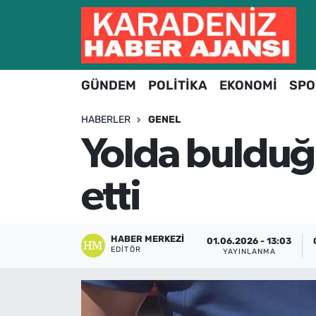
Hava Durumu
GÜNDEM
POLİTİKA
EKONOMİ
SPO
Trafik Durumu
HABERLER
GENEL
Süper Lig Puan Durumu ve Fikstür
Yolda bulduğu
Tüm Manşetler
etti
Son Dakika Haberleri
Haber Arşivi
HABER MERKEZI
01.06.2026 - 13:03
EDITÖR
YAYINLANMA