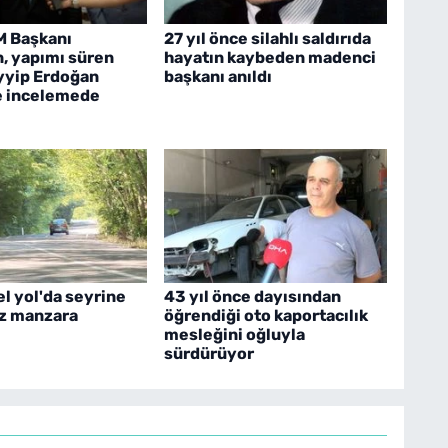
M Başkanı
27 yıl önce silahlı saldırıda
, yapımı süren
hayatın kaybeden madenci
yyip Erdoğan
başkanı anıldı
e incelemede
el yol'da seyrine
43 yıl önce dayısından
z manzara
öğrendiği oto kaportacılık
mesleğini oğluyla
sürdürüyor