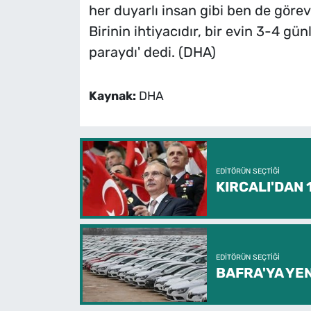
her duyarlı insan gibi ben de göre
Birinin ihtiyacıdır, bir evin 3-4 gü
paraydı' dedi. (DHA)
Kaynak:
DHA
EDITÖRÜN SEÇTIĞI
KIRCALI'DAN
EDITÖRÜN SEÇTIĞI
BAFRA'YA YEN