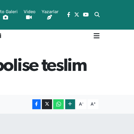
to Galeri
Video
Yazarlar
İ
olise teslim
-
+
A
A