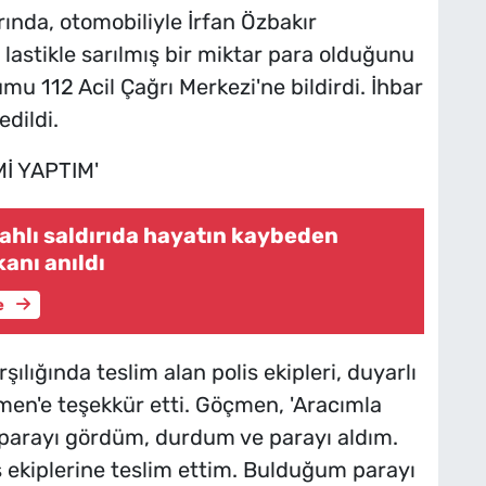
nda, otomobiliyle İrfan Özbakır
 lastikle sarılmış bir miktar para olduğunu
mu 112 Acil Çağrı Merkezi'ne bildirdi. İhbar
edildi.
İ YAPTIM'
ilahlı saldırıda hayatın kaybeden
anı anıldı
e
ılığında teslim alan polis ekipleri, duyarlı
en'e teşekkür etti. Göçmen, 'Aracımla
 parayı gördüm, durdum ve parayı aldım.
s ekiplerine teslim ettim. Bulduğum parayı