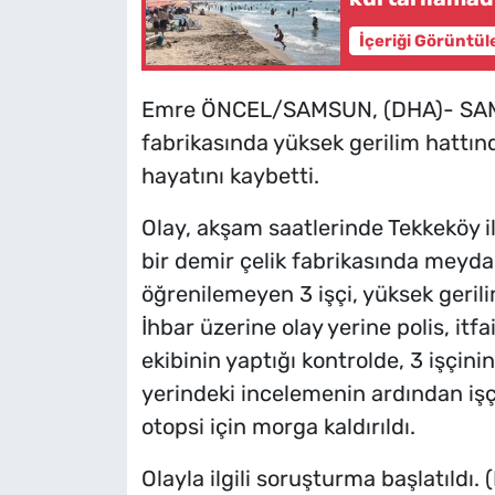
İçeriği Görüntül
Emre ÖNCEL/SAMSUN, (DHA)- SAMSU
fabrikasında yüksek gerilim hattın
hayatını kaybetti.
Olay, akşam saatlerinde Tekkeköy i
bir demir çelik fabrikasında meydan
öğrenilemeyen 3 işçi, yüksek geril
İhbar üzerine olay yerine polis, itfa
ekibinin yaptığı kontrolde, 3 işçini
yerindeki incelemenin ardından işçi
otopsi için morga kaldırıldı.
Olayla ilgili soruşturma başlatıldı.