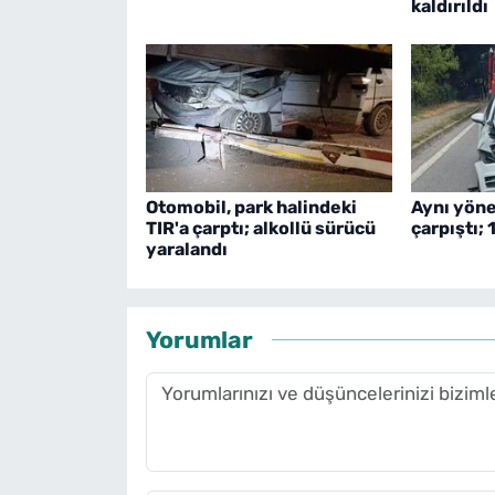
kaldırıldı
Otomobil, park halindeki
Aynı yöne
TIR'a çarptı; alkollü sürücü
çarpıştı; 
yaralandı
Yorumlar