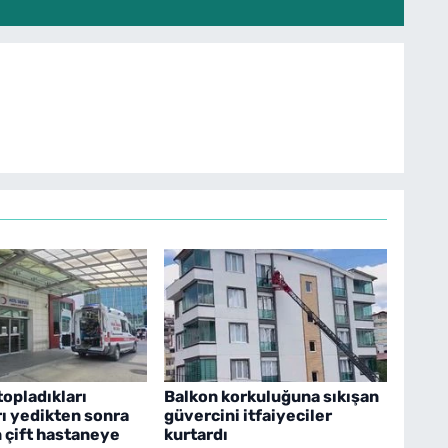
opladıkları
Balkon korkuluğuna sıkışan
ı yedikten sonra
güvercini itfaiyeciler
 çift hastaneye
kurtardı