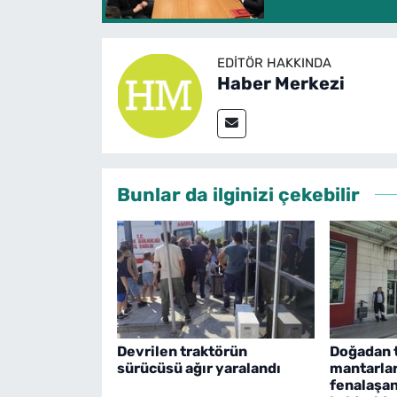
EDITÖR HAKKINDA
Haber Merkezi
Bunlar da ilginizi çekebilir
Devrilen traktörün
Doğadan t
sürücüsü ağır yaralandı
mantarlar
fenalaşan