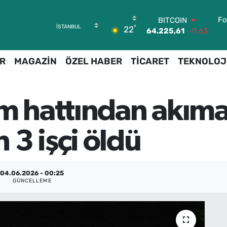
BITCOIN
Fo
°
64.225,61
-0.63
22
DOLAR
47,7143
0.16
R
MAGAZİN
ÖZEL HABER
TİCARET
TEKNOLOJ
EURO
55,0317
-0.02
STERLİN
64,2463
0.07
m hattından akıma
GRAM ALTIN
6510.40
0.45
BİST100
3 işçi öldü
13.799
70
04.06.2026 - 00:25
GÜNCELLEME