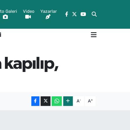
to Galeri
Video
Yazarlar
İ
 kapılıp,
-
+
A
A