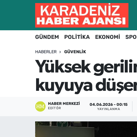
Hava Durumu
GÜNDEM
POLİTİKA
EKONOMİ
SPO
Trafik Durumu
HABERLER
GÜVENLIK
Süper Lig Puan Durumu ve Fikstür
Yüksek gerili
Tüm Manşetler
kuyuya düşen 
Son Dakika Haberleri
Haber Arşivi
HABER MERKEZI
04.06.2026 - 00:15
EDITÖR
YAYINLANMA