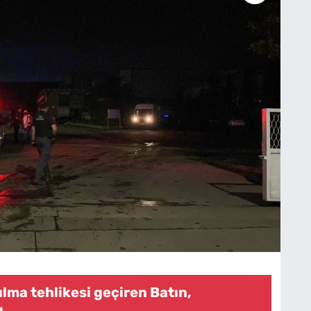
lma tehlikesi geçiren Batın,
ı