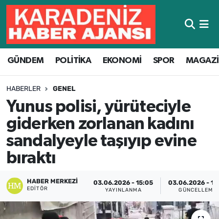
Hava Durumu
GÜNDEM
POLİTİKA
EKONOMİ
SPOR
MAGAZ
Trafik Durumu
Süper Lig Puan Durumu ve Fikstür
HABERLER
GENEL
Yunus polisi, yürüteciyle
Tüm Manşetler
giderken zorlanan kadını
Son Dakika Haberleri
sandalyeyle taşıyıp evine
bıraktı
Haber Arşivi
HABER MERKEZI
03.06.2026 - 15:05
03.06.2026 - 15
EDITÖR
YAYINLANMA
GÜNCELLEME