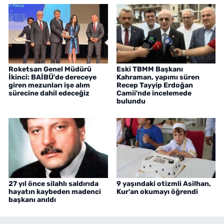
Roketsan Genel Müdürü
Eski TBMM Başkanı
İkinci: BAİBÜ'de dereceye
Kahraman, yapımı süren
giren mezunları işe alım
Recep Tayyip Erdoğan
sürecine dahil edeceğiz
Camii'nde incelemede
bulundu
27 yıl önce silahlı saldırıda
9 yaşındaki otizmli Asilhan,
hayatın kaybeden madenci
Kur'an okumayı öğrendi
başkanı anıldı