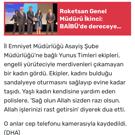
Roketsan Genel
Müdürü İkinci:
BAİBÜ'de dereceye
giren mezunları işe
alım sürecine dahil
İl Emniyet Müdürlüğü Asayiş Şube
edeceğiz
Müdürlüğü'ne bağlı Yunus Timleri ekipleri,
engelli yürüteciyle merdivenleri çıkamayan
bir kadın gördü. Ekipler, kadını bulduğu
sandalyeye oturmasını sağlayıp evine kadar
taşıdı. Yaşlı kadın kendisine yardım eden
polislere, 'Sağ olun Allah sizden razı olsun.
Allah işlerinizi rast getirsin' diyerek dua etti.
O anlar cep telefonu kamerasıyla kaydedildi.
(DHA)