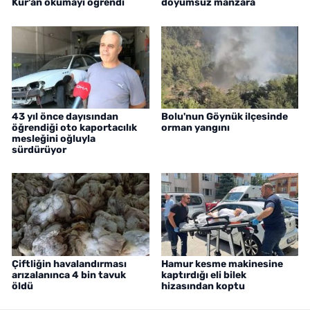
Kur'an okumayı öğrendi
doyumsuz manzara
43 yıl önce dayısından
Bolu'nun Göynük ilçesinde
öğrendiği oto kaportacılık
orman yangını
mesleğini oğluyla
sürdürüyor
Çiftliğin havalandırması
Hamur kesme makinesine
arızalanınca 4 bin tavuk
kaptırdığı eli bilek
öldü
hizasından koptu