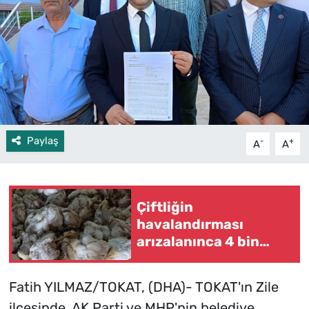
Paylaş
-
+
A
A
Çiftliğin
havalandırması
arızalanınca 4 bin
tavuk öldü
Fatih YILMAZ/TOKAT, (DHA)- TOKAT'ın Zile
ilçesinde, AK Parti ve MHP'nin belediye