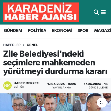
Hava Durumu
GÜNDEM
POLİTİKA
EKONOMİ
SPOR
MAGAZ
Trafik Durumu
Süper Lig Puan Durumu ve Fikstür
HABERLER
GENEL
Zile Belediyesi'ndeki
Tüm Manşetler
seçimlere mahkemeden
Son Dakika Haberleri
yürütmeyi durdurma kararı
Haber Arşivi
HABER MERKEZI
17.06.2026 - 15:25
17.06.2026 - 15:
EDITÖR
YAYINLANMA
GÜNCELLEME