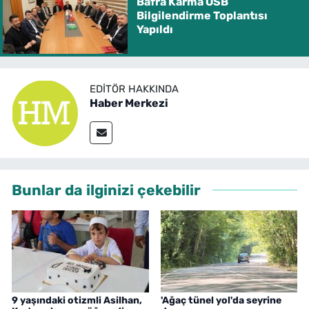
Bafra Karma OSB
Bilgilendirme Toplantısı
Yapıldı
EDITÖR HAKKINDA
Haber Merkezi
Bunlar da ilginizi çekebilir
9 yaşındaki otizmli Asilhan,
'Ağaç tünel yol'da seyrine