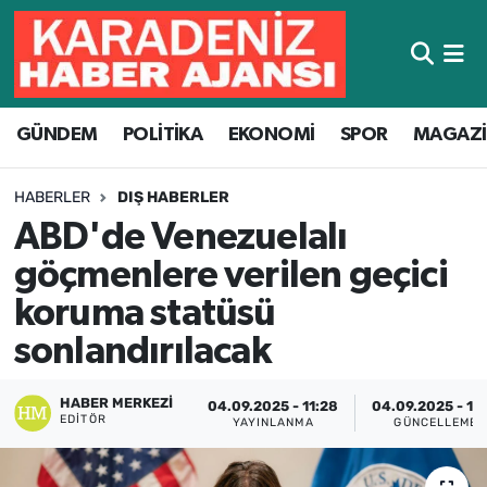
Hava Durumu
GÜNDEM
POLİTİKA
EKONOMİ
SPOR
MAGAZ
Trafik Durumu
Süper Lig Puan Durumu ve Fikstür
HABERLER
DIŞ HABERLER
ABD'de Venezuelalı
Tüm Manşetler
göçmenlere verilen geçici
Son Dakika Haberleri
koruma statüsü
sonlandırılacak
Haber Arşivi
HABER MERKEZI
04.09.2025 - 11:28
04.09.2025 - 11:
EDITÖR
YAYINLANMA
GÜNCELLEME