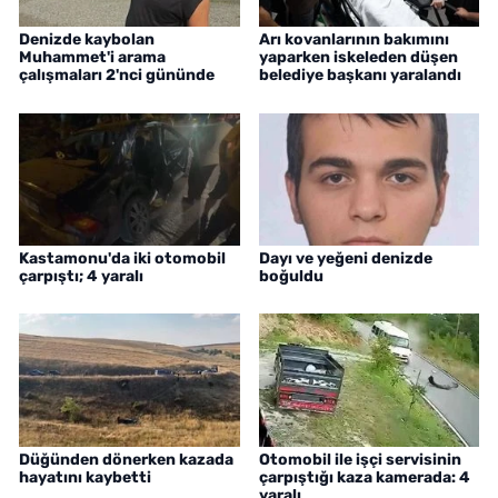
Denizde kaybolan
Arı kovanlarının bakımını
Muhammet'i arama
yaparken iskeleden düşen
çalışmaları 2'nci gününde
belediye başkanı yaralandı
Kastamonu'da iki otomobil
Dayı ve yeğeni denizde
çarpıştı; 4 yaralı
boğuldu
Düğünden dönerken kazada
Otomobil ile işçi servisinin
hayatını kaybetti
çarpıştığı kaza kamerada: 4
yaralı