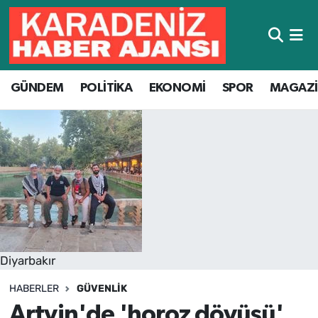
Hava Durumu
GÜNDEM
POLİTİKA
EKONOMİ
SPOR
MAGAZ
Trafik Durumu
Süper Lig Puan Durumu ve Fikstür
Tüm Manşetler
Son Dakika Haberleri
Haber Arşivi
Diyarbakır
HABERLER
GÜVENLIK
Artvin'de 'horoz dövüşü'