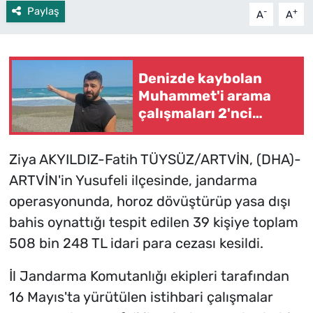
Paylaş
-
+
A
A
Denizde kaybolan
Muhammet'i arama
çalışmaları 2'nci
gününde
Ziya AKYILDIZ-Fatih TÜYSÜZ/ARTVİN, (DHA)-
ARTVİN'in Yusufeli ilçesinde, jandarma
operasyonunda, horoz dövüştürüp yasa dışı
bahis oynattığı tespit edilen 39 kişiye toplam
508 bin 248 TL idari para cezası kesildi.
İl Jandarma Komutanlığı ekipleri tarafından
16 Mayıs'ta yürütülen istihbari çalışmalar