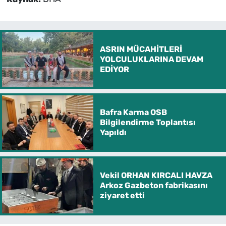
ASRIN MÜCAHİTLERİ
YOLCULUKLARINA DEVAM
EDİYOR
Bafra Karma OSB
Bilgilendirme Toplantısı
Yapıldı
Vekil ORHAN KIRCALI HAVZA
Arkoz Gazbeton fabrikasını
ziyaret etti