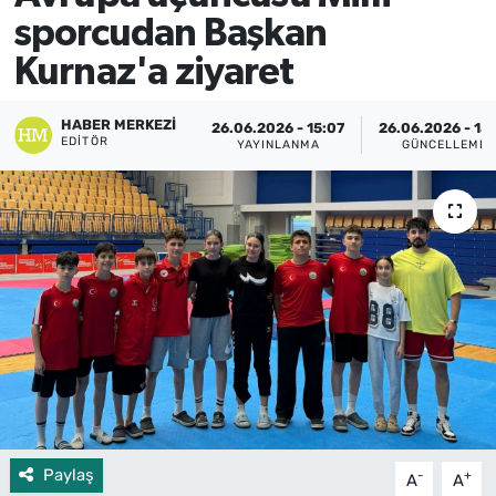
sporcudan Başkan
Kurnaz'a ziyaret
HABER MERKEZI
26.06.2026 - 15:07
26.06.2026 - 15:
EDITÖR
YAYINLANMA
GÜNCELLEME
Paylaş
-
+
A
A