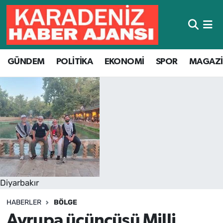
Hava Durumu
GÜNDEM
POLİTİKA
EKONOMİ
SPOR
MAGAZ
Trafik Durumu
Süper Lig Puan Durumu ve Fikstür
Tüm Manşetler
Son Dakika Haberleri
Haber Arşivi
Diyarbakır
HABERLER
BÖLGE
Avrupa üçüncüsü Milli