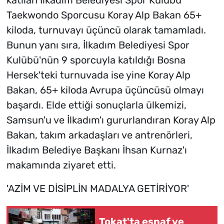
katılan İlkadım Belediyesi Spor Kulübü
Taekwondo Sporcusu Koray Alp Bakan 65+
kiloda, turnuvayı üçüncü olarak tamamladı.
Bunun yanı sıra, İlkadım Belediyesi Spor
Kulübü'nün 9 sporcuyla katıldığı Bosna
Hersek'teki turnuvada ise yine Koray Alp
Bakan, 65+ kiloda Avrupa üçüncüsü olmayı
başardı. Elde ettiği sonuçlarla ülkemizi,
Samsun'u ve İlkadım'ı gururlandıran Koray Alp
Bakan, takım arkadaşları ve antrenörleri,
İlkadım Belediye Başkanı İhsan Kurnaz'ı
makamında ziyaret etti.
'AZİM VE DİSİPLİN MADALYA GETİRİYOR'
Tokat'ta esnaf ve