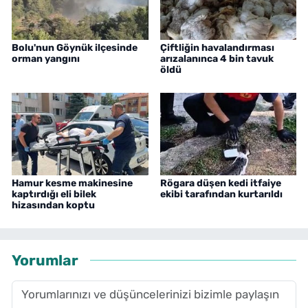
Bolu'nun Göynük ilçesinde
Çiftliğin havalandırması
orman yangını
arızalanınca 4 bin tavuk
öldü
Hamur kesme makinesine
Rögara düşen kedi itfaiye
kaptırdığı eli bilek
ekibi tarafından kurtarıldı
hizasından koptu
Yorumlar