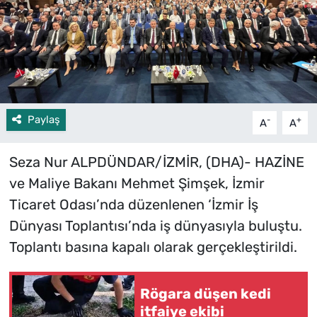
Paylaş
-
+
A
A
Seza Nur ALPDÜNDAR/İZMİR, (DHA)- HAZİNE
ve Maliye Bakanı Mehmet Şimşek, İzmir
Ticaret Odası’nda düzenlenen ‘İzmir İş
Dünyası Toplantısı’nda iş dünyasıyla buluştu.
Toplantı basına kapalı olarak gerçekleştirildi.
Rögara düşen kedi
itfaiye ekibi