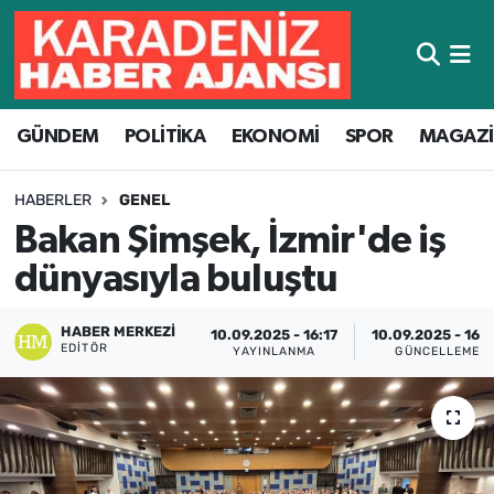
Hava Durumu
GÜNDEM
POLİTİKA
EKONOMİ
SPOR
MAGAZ
Trafik Durumu
Süper Lig Puan Durumu ve Fikstür
HABERLER
GENEL
Bakan Şimşek, İzmir'de iş
Tüm Manşetler
dünyasıyla buluştu
Son Dakika Haberleri
HABER MERKEZI
10.09.2025 - 16:17
10.09.2025 - 16:
EDITÖR
YAYINLANMA
GÜNCELLEME
Haber Arşivi