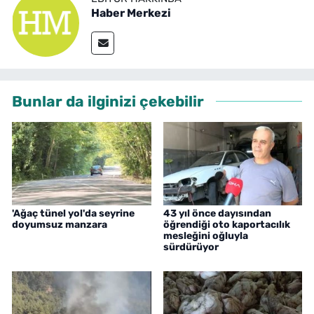
Haber Merkezi
Bunlar da ilginizi çekebilir
'Ağaç tünel yol'da seyrine
43 yıl önce dayısından
doyumsuz manzara
öğrendiği oto kaportacılık
mesleğini oğluyla
sürdürüyor