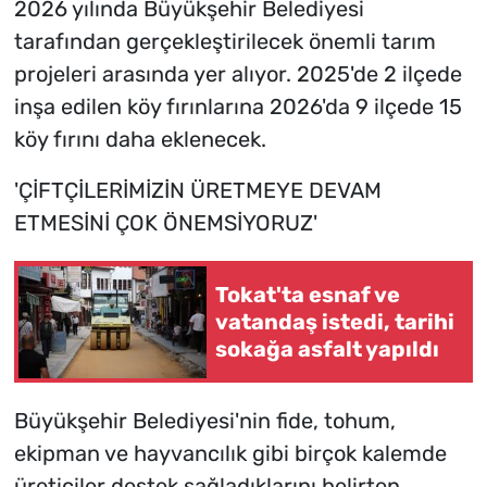
2026 yılında Büyükşehir Belediyesi
tarafından gerçekleştirilecek önemli tarım
projeleri arasında yer alıyor. 2025'de 2 ilçede
inşa edilen köy fırınlarına 2026'da 9 ilçede 15
köy fırını daha eklenecek.
'ÇİFTÇİLERİMİZİN ÜRETMEYE DEVAM
ETMESİNİ ÇOK ÖNEMSİYORUZ'
Tokat'ta esnaf ve
vatandaş istedi, tarihi
sokağa asfalt yapıldı
Büyükşehir Belediyesi'nin fide, tohum,
ekipman ve hayvancılık gibi birçok kalemde
üreticiler destek sağladıklarını belirten