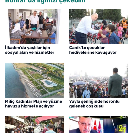
Bunlar da ilginizi çekebilir
İlkadım'da yaşlılar için
Canik'te çocuklar
sosyal alan ve hizmetler
hediyelerine kavuşuyor
Miliç Kadınlar Plajı ve yüzme
Yayla şenliğinde horonlu
havuzu hizmete açılıyor
gelenek coşkusu