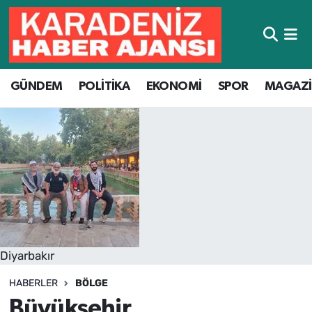
Hava Durumu
GÜNDEM
POLİTİKA
EKONOMİ
SPOR
MAGAZ
Trafik Durumu
Süper Lig Puan Durumu ve Fikstür
Tüm Manşetler
Son Dakika Haberleri
Haber Arşivi
Diyarbakır
HABERLER
BÖLGE
Büyükşehir