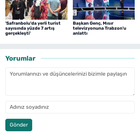
'Safranbolu'da yerli turist
Başkan Genç, Mısır
sayısında yüzde 7 artış
televizyonuna Trabzon'u
gerçekleşti'
anlattı
Yorumlar
Gönder