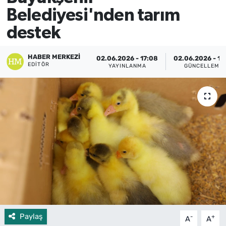
Belediyesi'nden tarım
destek
HABER MERKEZI
02.06.2026 - 17:08
02.06.2026 - 17
EDITÖR
YAYINLANMA
GÜNCELLEME
Paylaş
-
+
A
A