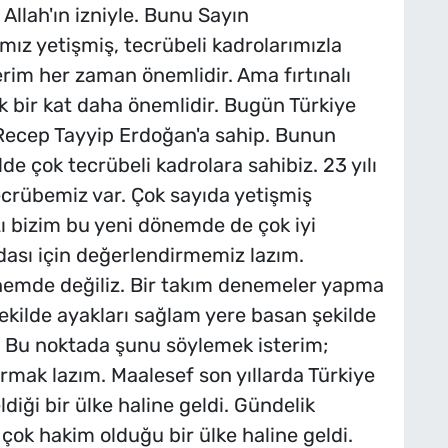
llah'ın izniyle. Bunu Sayın
z yetişmiş, tecrübeli kadrolarımızla
erim her zaman önemlidir. Ama fırtınalı
k bir kat daha önemlidir. Bugün Türkiye
. Recep Tayyip Erdoğan'a sahip. Bunun
de çok tecrübeli kadrolara sahibiz. 23 yılı
tecrübemiz var. Çok sayıda yetişmiş
ı bizim bu yeni dönemde de çok iyi
dası için değerlendirmemiz lazım.
önemde değiliz. Bir takım denemeler yapma
kilde ayakları sağlam yere basan şekilde
 Bu noktada şunu söylemek isterim;
yırmak lazım. Maalesef son yıllarda Türkiye
iği bir ülke haline geldi. Gündelik
 çok hakim olduğu bir ülke haline geldi.