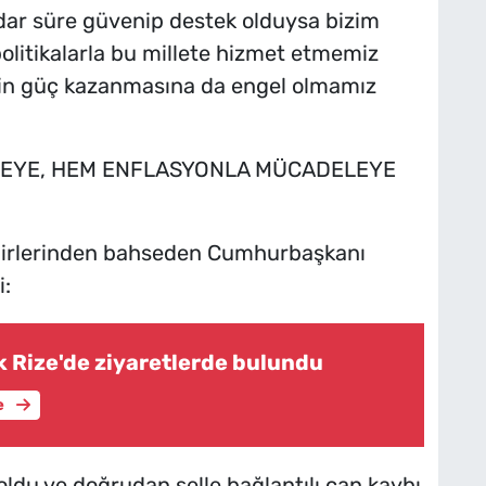
 kadar süre güvenip destek olduysa bizim
litikalarla bu millete hizmet etmemiz
erin güç kazanmasına da engel olmamız
EYE, HEM ENFLASYONLA MÜCADELEYE
dbirlerinden bahseden Cumhurbaşkanı
i:
 Rize'de ziyaretlerde bulundu
e
 oldu ve doğrudan selle bağlantılı can kaybı