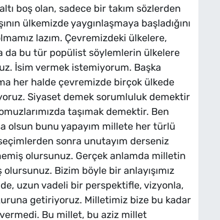
altı boş olan, sadece bir takım sözlerden
yışının ülkemizde yaygınlaşmaya başladığını
olmamız lazım. Çevremizdeki ülkelere,
da bu tür popülist söylemlerin ülkelere
uz. İsim vermek istemiyorum. Başka
ma her halde çevremizde birçok ülkede
rüyoruz. Siyaset demek sorumluluk demektir
 omuzlarımızda taşımak demektir. Ben
sa olsun bunu yapayım millete her türlü
 seçimlerden sonra unutayım derseniz
rmemiş olursunuz. Gerçek anlamda milletin
olursunuz. Bizim böyle bir anlayışımız
de, uzun vadeli bir perspektifle, vizyonla,
zuruna getiriyoruz. Milletimiz bize bu kadar
ermedi. Bu millet, bu aziz millet