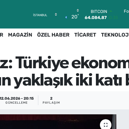
BITCOIN
64.084,87
0.35
Fo
DOLAR
°
20
47,5760
0.1
EURO
55,0126
0.29
R
MAGAZİN
ÖZEL HABER
TİCARET
TEKNOLOJ
STERLİN
64,1794
0.29
GRAM ALTIN
6508.83
4.44
z: Türkiye ekonomi
BİST100
13.647
-30
n yaklaşık iki katı
12.06.2026 - 20:15
2
GÜNCELLEME
PAYLAŞIM