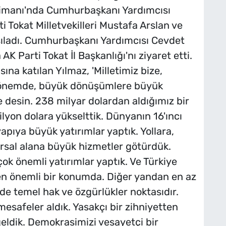
alimanı'nda Cumhurbaşkanı Yardımcısı
ti Tokat Milletvekilleri Mustafa Arslan ve
rşıladı. Cumhurbaşkanı Yardımcısı Cevdet
 AK Parti Tokat İl Başkanlığı'nı ziyaret etti.
sına katılan Yılmaz, 'Milletimiz bize,
 dönemde, büyük dönüşümlere büyük
 desin. 238 milyar dolardan aldığımız bir
rilyon dolara yükselttik. Dünyanın 16'ıncı
apıya büyük yatırımlar yaptık. Yollara,
ırsal alana büyük hizmetler götürdük.
çok önemli yatırımlar yaptık. Ve Türkiye
n önemli bir konumda. Diğer yandan en az
de temel hak ve özgürlükler noktasıdır.
safeler aldık. Yasakçı bir zihniyetten
 geldik. Demokrasimizi vesayetçi bir