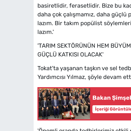
basiretlidir, ferasetlidir. Bize bu
daha çok çalışmamız, daha güçlü po
lazım. Bir takım popülist söyleml
lazım.'
'TARIM SEKTÖRÜNÜN HEM BÜYÜM
GÜÇLÜ KATKISI OLACAK'
Tokat'ta yaşanan taşkın ve sel te
Yardımcısı Yılmaz, şöyle devam ett
Bakan Şimşek
İçeriği Görüntül
'Önemli oranda tedbirlerimiz etkili