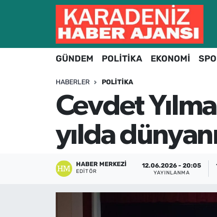
Hava Durumu
GÜNDEM
POLİTİKA
EKONOMİ
SPO
Trafik Durumu
HABERLER
POLITIKA
Süper Lig Puan Durumu ve Fikstür
Cevdet Yılma
Tüm Manşetler
yılda dünyanı
Son Dakika Haberleri
Haber Arşivi
HABER MERKEZI
12.06.2026 - 20:05
EDITÖR
YAYINLANMA