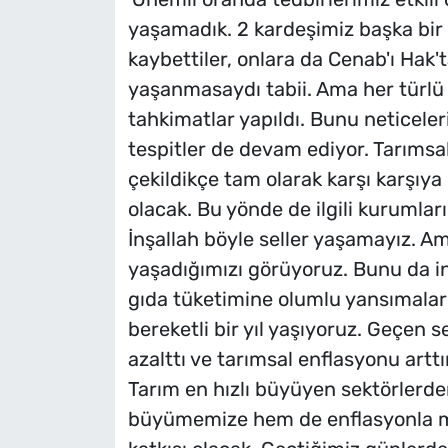
yaşamadık. 2 kardeşimiz başka bir 
kaybettiler, onlara da Cenab'ı Hak'
yaşanmasaydı tabii. Ama her türlü ö
tahkimatlar yapıldı. Bunu neticelerin
tespitler de devam ediyor. Tarımsal
çekildikçe tam olarak karşı karşıy
olacak. Bu yönde de ilgili kurumları
İnşallah böyle seller yaşamayız. Ama
yaşadığımızı görüyoruz. Bunu da in
gıda tüketimine olumlu yansımalar
bereketli bir yıl yaşıyoruz. Geçen 
azalttı ve tarımsal enflasyonu arttı
Tarım en hızlı büyüyen sektörlerde
büyümemize hem de enflasyonla m