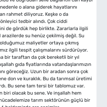
nedenle o alana giderek hayatlarını
tan rahmet diliyoruz. Keşke o da
nleyici tedbir alındı. Çok ciddi
i de gördük hep birlikte. Zararlarla ilgili
 arazilerde su henüz çekilmiş değil. Su
a olduğumuz maliyetler ortaya çıkmış
mız ilgili tespit çalışmalarını sürdürüyor.
 bir taraftan da çok bereketli bir yıl
şallah gıda fiyatlarında vatandaşlarımızın
ını göreceğiz. Uzun bir aradan sonra çok
sene don ve kuraklık. Bu da tarımsal üretimi
rdı. Bu sene tam tersi bir tablomuz var.
n biri olacak bu sene. Ve inşallah hem
ücadelemize tarım sektörünün güçlü bir