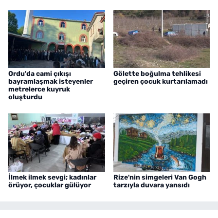
Ordu'da cami çıkışı
Gölette boğulma tehlikesi
bayramlaşmak isteyenler
geçiren çocuk kurtarılamadı
metrelerce kuyruk
oluşturdu
İlmek ilmek sevgi; kadınlar
Rize'nin simgeleri Van Gogh
örüyor, çocuklar gülüyor
tarzıyla duvara yansıdı