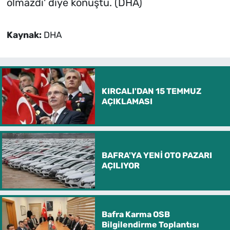
olmazdı' diye konuştu. (DHA)
Kaynak:
DHA
KIRCALI'DAN 15 TEMMUZ
AÇIKLAMASI
BAFRA'YA YENİ OTO PAZARI
AÇILIYOR
Bafra Karma OSB
Bilgilendirme Toplantısı