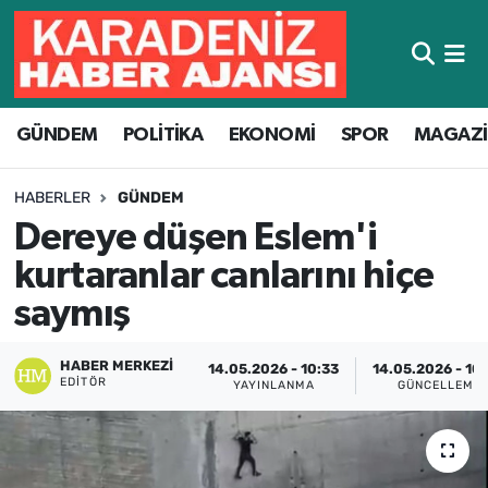
Hava Durumu
GÜNDEM
POLİTİKA
EKONOMİ
SPOR
MAGAZ
Trafik Durumu
Süper Lig Puan Durumu ve Fikstür
HABERLER
GÜNDEM
Dereye düşen Eslem'i
Tüm Manşetler
kurtaranlar canlarını hiçe
Son Dakika Haberleri
saymış
Haber Arşivi
HABER MERKEZI
14.05.2026 - 10:33
14.05.2026 - 10
EDITÖR
YAYINLANMA
GÜNCELLEME