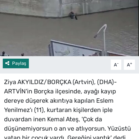
Paylaş
-
+
A
A
Ziya AKYILDIZ/BORÇKA (Artvin), (DHA)-
ARTVİN'in Borçka ilçesinde, ayağı kayıp
dereye düşerek akıntıya kapılan Eslem
Yenilmez'ı (11), kurtaran kişilerden iple
duvardan inen Kemal Ateş, 'Çok da
düşünemiyorsun o an ve atlıyorsun. Yüzüstü
yatan bir çocuk vardı. Gereğini yaptık' dedi.