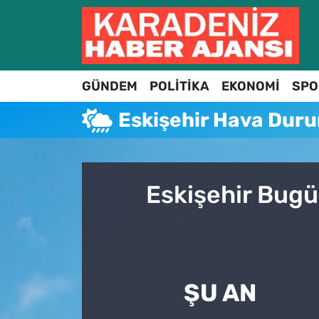
Hava Durumu
GÜNDEM
POLİTİKA
EKONOMİ
SPO
Trafik Durumu
Eskişehir Hava Dur
Süper Lig Puan Durumu ve Fikstür
Tüm Manşetler
Eskişehir Bugü
Son Dakika Haberleri
Haber Arşivi
ŞU AN