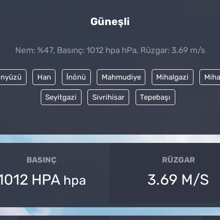
Güneşli
Nem: %47, Basınç: 1012 hpa hPa, Rüzgar: 3.69 m/s
nyüzü
Han
İnönü
Mahmudiye
Mihalgazi
Miha
Seyitgazi
Sivrihisar
Tepebaşı
BASINÇ
RÜZGAR
1012 HPA
3.69 M/S
hpa