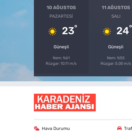
10 AĞUSTOS
11 AĞUSTOS
PAZARTESI
SALI
°
°
23
24
Güneşli
Güneşli
Nem: %61
Nem: %55
Rüzgar: 10.11 m/s
Rüzgar: 5.00 m/s
Hava Durumu
Tra