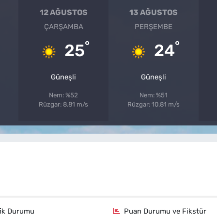
12 AĞUSTOS
13 AĞUSTOS
ÇARŞAMBA
PERŞEMBE
°
°
25
24
Güneşli
Güneşli
Nem: %52
Nem: %51
Rüzgar: 8.81 m/s
Rüzgar: 10.81 m/s
fik Durumu
Puan Durumu ve Fikstür