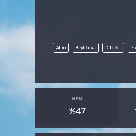
Alpu
Beylikova
Çifteler
Gü
NEM
%47