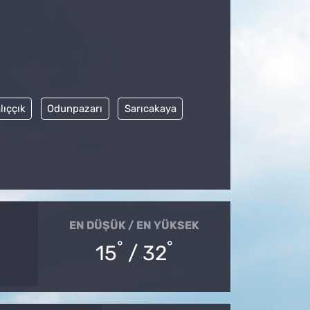
lıççık
Odunpazarı
Sarıcakaya
EN DÜŞÜK / EN YÜKSEK
°
°
15
/ 32