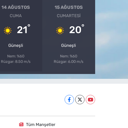
14 AĞUSTOS
15 AĞUSTOS
CUMA
CUMARTESI
°
°
21
20
Güneşli
Güneşli
Nem: %60
Nem: %60
Rüzgar: 8.50 m/s
Rüzgar: 6.00 m/s
Tüm Manşetler