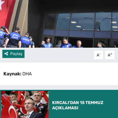
Paylaş
-
+
A
A
Kaynak:
DHA
KIRCALI'DAN 15 TEMMUZ
AÇIKLAMASI