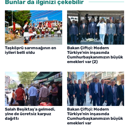
Bunlar da ilginizi çekebilir
Taşköprü sarımsağının en
Bakan Çiftçi: Modern
iyileri belli oldu
Türkiye'nin inşasında
Cumhurbaşkanımızın büyük
emekleri var (2)
Salah Beşiktaş'a gelmedi,
Bakan Çiftçi: Modern
yine de ücretsiz karpuz
Türkiye'nin inşasında
dağıttı
Cumhurbaşkanımızın büyük
emekleri var