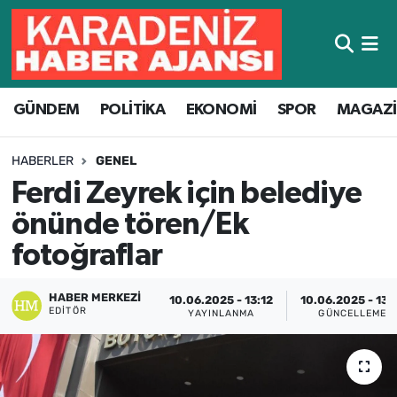
Hava Durumu
GÜNDEM
POLİTİKA
EKONOMİ
SPOR
MAGAZ
Trafik Durumu
Süper Lig Puan Durumu ve Fikstür
HABERLER
GENEL
Ferdi Zeyrek için belediye
Tüm Manşetler
önünde tören/Ek
Son Dakika Haberleri
fotoğraflar
Haber Arşivi
HABER MERKEZI
10.06.2025 - 13:12
10.06.2025 - 13:
EDITÖR
YAYINLANMA
GÜNCELLEME