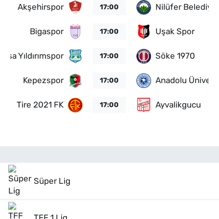
Akşehirspor
Nilüfer Belediye
17:00
Bigaspor
Uşak Spor
17:00
ursa Yıldırımspor
Söke 1970
17:00
Kepezspor
Anadolu Üniversi
17:00
Tire 2021 FK
Ayvalikgucu
17:00
Süper Lig
TFF 1.Lig