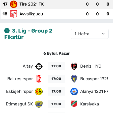
17
Tire 2021 FK
0
0
0
18
Ayvalikgucu
0
0
0
3. Lig - Group 2
Fikstür
6 Eylül, Pazar
Altay
Denizli İYG
17:00
Balıkesirspor
Bucaspor 1928
17:00
Eskişehirspor
Alanya 1221 FK
17:00
Etimesgut SK
Karsiyaka
17:00