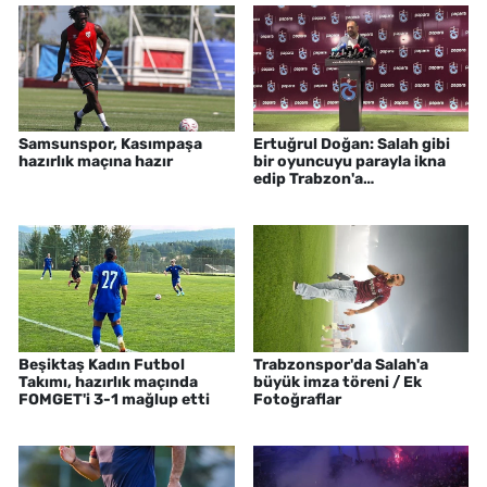
Samsunspor, Kasımpaşa
Ertuğrul Doğan: Salah gibi
hazırlık maçına hazır
bir oyuncuyu parayla ikna
edip Trabzon'a
getiremezsiniz
Beşiktaş Kadın Futbol
Trabzonspor'da Salah'a
Takımı, hazırlık maçında
büyük imza töreni / Ek
FOMGET'i 3-1 mağlup etti
Fotoğraflar