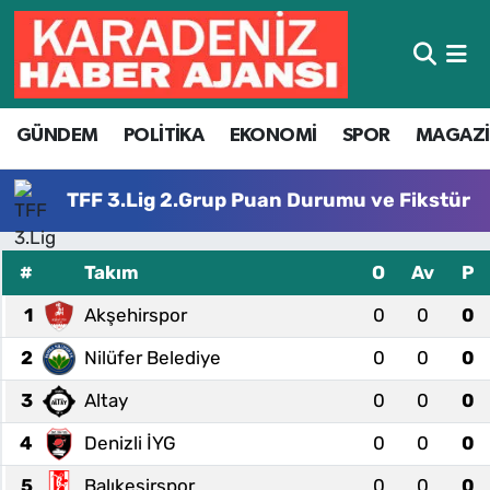
Hava Durumu
GÜNDEM
POLİTİKA
EKONOMİ
SPOR
MAGAZ
Trafik Durumu
Süper Lig Puan Durumu ve Fikstür
TFF 3.Lig 2.Grup Puan Durumu ve Fikstür
Tüm Manşetler
#
Takım
O
Av
P
Son Dakika Haberleri
1
Akşehirspor
0
0
0
2
Nilüfer Belediye
0
0
0
Haber Arşivi
3
Altay
0
0
0
4
Denizli İYG
0
0
0
5
Balıkesirspor
0
0
0