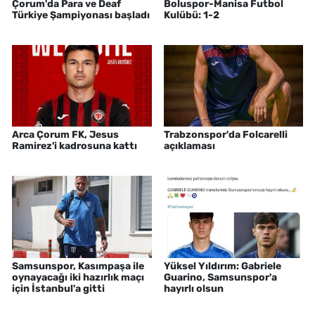
Çorum'da Para ve Deaf
Boluspor-Manisa Futbol
Türkiye Şampiyonası başladı
Kulübü: 1-2
Arca Çorum FK, Jesus
Trabzonspor'da Folcarelli
Ramirez'i kadrosuna kattı
açıklaması
Samsunspor, Kasımpaşa ile
Yüksel Yıldırım: Gabriele
oynayacağı iki hazırlık maçı
Guarino, Samsunspor'a
için İstanbul'a gitti
hayırlı olsun