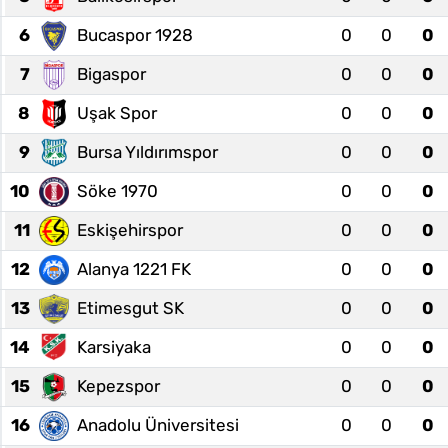
6
Bucaspor 1928
0
0
0
7
Bigaspor
0
0
0
8
Uşak Spor
0
0
0
9
Bursa Yıldırımspor
0
0
0
10
Söke 1970
0
0
0
11
Eskişehirspor
0
0
0
12
Alanya 1221 FK
0
0
0
13
Etimesgut SK
0
0
0
14
Karsiyaka
0
0
0
15
Kepezspor
0
0
0
16
Anadolu Üniversitesi
0
0
0