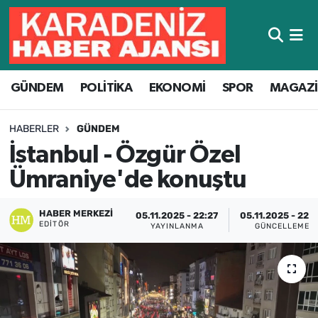
Hava Durumu
GÜNDEM
POLİTİKA
EKONOMİ
SPOR
MAGAZ
Trafik Durumu
Süper Lig Puan Durumu ve Fikstür
HABERLER
GÜNDEM
İstanbul - Özgür Özel
Tüm Manşetler
Ümraniye'de konuştu
Son Dakika Haberleri
HABER MERKEZI
05.11.2025 - 22:27
05.11.2025 - 22:
EDITÖR
YAYINLANMA
GÜNCELLEME
Haber Arşivi