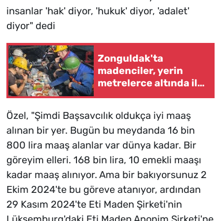
insanlar 'hak' diyor, 'hukuk' diyor, 'adalet'
diyor" dedi
Zonguldak'ta
madenciler, yerin
metrelerce altında ilk
sahurunu yaptı
Özel, "Şimdi Başsavcılık oldukça iyi maaş
alınan bir yer. Bugün bu meydanda 16 bin
800 lira maaş alanlar var dünya kadar. Bir
göreyim elleri. 168 bin lira, 10 emekli maaşı
kadar maaş alınıyor. Ama bir bakıyorsunuz 2
Ekim 2024'te bu göreve atanıyor, ardından
29 Kasım 2024'te Eti Maden Şirketi'nin
Lüksemburg'daki Eti Maden Anonim Şirketi'ne