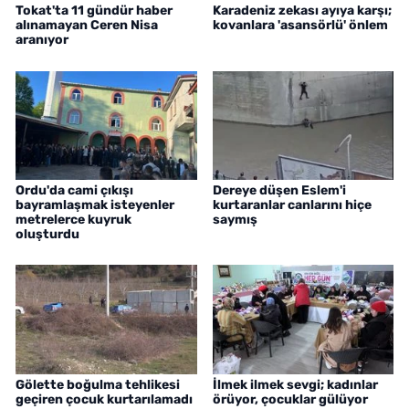
Tokat'ta 11 gündür haber
Karadeniz zekası ayıya karşı;
alınamayan Ceren Nisa
kovanlara 'asansörlü' önlem
aranıyor
Ordu'da cami çıkışı
Dereye düşen Eslem'i
bayramlaşmak isteyenler
kurtaranlar canlarını hiçe
metrelerce kuyruk
saymış
oluşturdu
Gölette boğulma tehlikesi
İlmek ilmek sevgi; kadınlar
geçiren çocuk kurtarılamadı
örüyor, çocuklar gülüyor