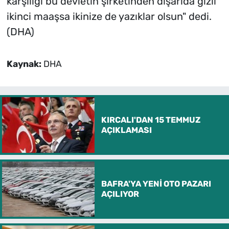
karşılığı bu devletin şirketinden dışarıda gizli
ikinci maaşsa ikinize de yazıklar olsun" dedi.
(DHA)
Kaynak:
DHA
KIRCALI'DAN 15 TEMMUZ
AÇIKLAMASI
BAFRA'YA YENİ OTO PAZARI
AÇILIYOR