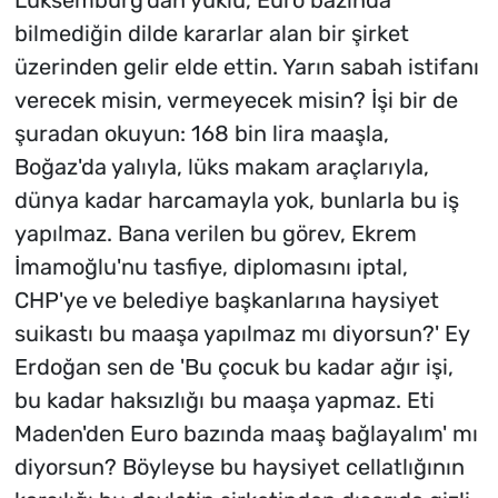
Lüksemburg'dan yüklü, Euro bazında
bilmediğin dilde kararlar alan bir şirket
üzerinden gelir elde ettin. Yarın sabah istifanı
verecek misin, vermeyecek misin? İşi bir de
şuradan okuyun: 168 bin lira maaşla,
Boğaz'da yalıyla, lüks makam araçlarıyla,
dünya kadar harcamayla yok, bunlarla bu iş
yapılmaz. Bana verilen bu görev, Ekrem
İmamoğlu'nu tasfiye, diplomasını iptal,
CHP'ye ve belediye başkanlarına haysiyet
suikastı bu maaşa yapılmaz mı diyorsun?' Ey
Erdoğan sen de 'Bu çocuk bu kadar ağır işi,
bu kadar haksızlığı bu maaşa yapmaz. Eti
Maden'den Euro bazında maaş bağlayalım' mı
diyorsun? Böyleyse bu haysiyet cellatlığının