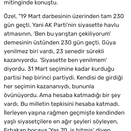
mitinginde konuştu.
Özel, "19 Mart darbesinin üzerinden tam 230
gün geçti. Yani AK Parti'nin siyasette havlu
atmasının, 'Ben bu yarıştan çekiliyorum'
demesinin üstünden 230 gün geçti. Güya
yenilmez biri vardı, 23 senedir sürekli
kazanıyordu. 'Siyasette ben yenilmem'
diyordu. 31 Mart seçimine kadar kurduğu
partisi hep birinci partiydi. Kendisi de girdiği
her seçimin kazananıydı, bununla
övünüyordu. Ama hesaba katmadığı bir şey
vardı. Bu milletin tepkisini hesaba katmadı.
İlerleyen yaşına rağmen geçmişte kendinden
yaşlı siyasetçilere en ağır şeyleri söyleyen,
Erbakan hocaya 'Yaş 70, iş bitmiş' diyen