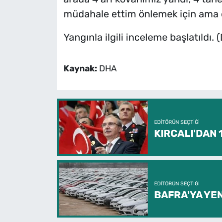
müdahale ettim önlemek için ama 
Yangınla ilgili inceleme başlatıldı. 
Kaynak:
DHA
EDITÖRÜN SEÇTIĞI
KIRCALI'DAN
EDITÖRÜN SEÇTIĞI
BAFRA'YA YEN