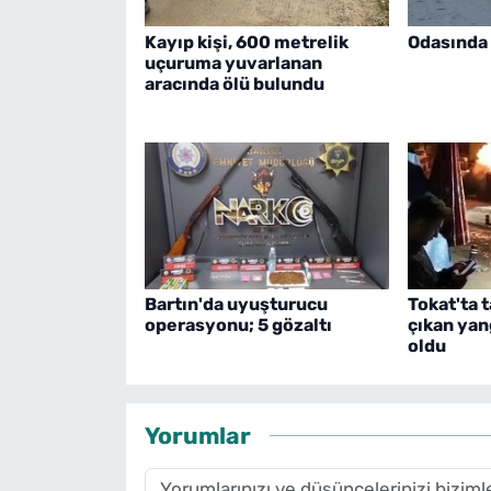
Kayıp kişi, 600 metrelik
Odasında 
uçuruma yuvarlanan
aracında ölü bulundu
Bartın'da uyuşturucu
Tokat'ta 
operasyonu; 5 gözaltı
çıkan yan
oldu
Yorumlar