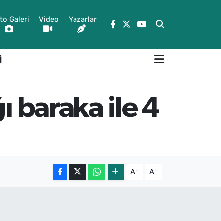
to Galeri
Video
Yazarlar
İ
ı baraka ile 4
-
+
A
A