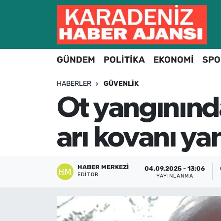
Hava Durumu
GÜNDEM
POLİTİKA
EKONOMİ
SPO
Trafik Durumu
HABERLER
GÜVENLIK
Süper Lig Puan Durumu ve Fikstür
Ot yangınında
Tüm Manşetler
arı kovanı ya
Son Dakika Haberleri
Haber Arşivi
HABER MERKEZI
04.09.2025 - 13:06
EDITÖR
YAYINLANMA