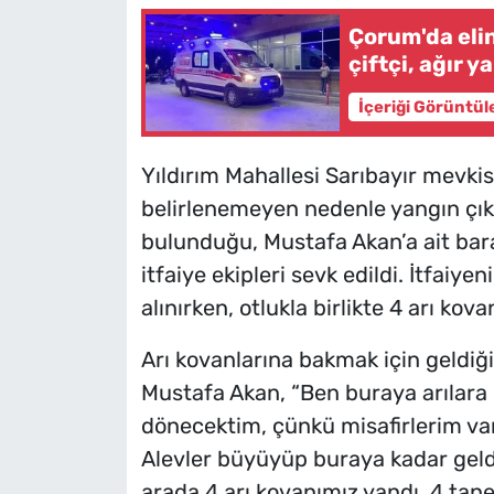
Çorum'da eli
çiftçi, ağır y
İçeriği Görüntül
Yıldırım Mahallesi Sarıbayır mevki
belirlenemeyen nedenle yangın çıkt
bulunduğu, Mustafa Akan’a ait bara
itfaiye ekipleri sevk edildi. İtfaiy
alınırken, otlukla birlikte 4 arı kov
Arı kovanlarına bakmak için geldiği
Mustafa Akan, “Ben buraya arılar
dönecektim, çünkü misafirlerim var
Alevler büyüyüp buraya kadar geldi
arada 4 arı kovanımız yandı, 4 tan