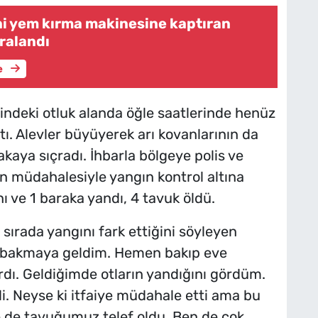
ni yem kırma makinesine kaptıran
aralandı
e
sindeki otluk alanda öğle saatlerinde henüz
ı. Alevler büyüyerek arı kovanlarının da
kaya sıçradı. İhbarla bölgeye polis ve
enin müdahalesiyle yangın kontrol altına
anı ve 1 baraka yandı, 4 tavuk öldü.
 sırada yangını fark ettiğini söyleyen
a bakmaya geldim. Hemen bakıp eve
dı. Geldiğimde otların yandığını gördüm.
. Neyse ki itfaiye müdahale etti ama bu
e de tavuğumuz telef oldu. Ben de çok