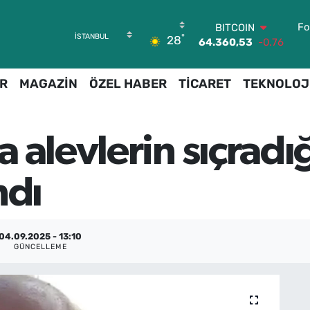
Fo
BITCOIN
°
28
64.360,53
-0.76
DOLAR
47,7069
0.17
R
MAGAZİN
ÖZEL HABER
TİCARET
TEKNOLOJ
EURO
55,0265
0.01
STERLİN
64,1897
0.02
 alevlerin sıçradığ
GRAM ALTIN
6574.81
1.44
BİST100
ndı
13.887
64
04.09.2025 - 13:10
GÜNCELLEME