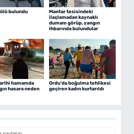
ölü bulundu
Mantar tesisindeki
ilaçlamadan kaynaklı
dumanı görüp, yangın
ihbarında bulundular
tarihi hamamda
Ordu'da boğulma tehlikesi
gın hasara neden
geçiren kadın kurtarıldı